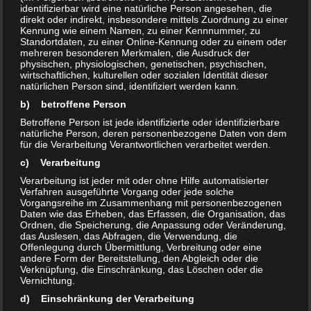
seien laut Antrag unverzichtbar. Deshalb setze man sich ein,
identifizierbar wird eine natürliche Person angesehen, die
direkt oder indirekt, insbesondere mittels Zuordnung zu einer
dass die Angebote „auch bei einem möglichen Trägerwechsel in
Kennung wie einem Namen, zu einer Kennnummer, zu
der bisherigen Form erhalten werden. Des Weiteren
soll die
Standortdaten, zu einer Online-Kennung oder zu einem oder
mehreren besonderen Merkmalen, die Ausdruck der
bewährte Zusammenarbeit mit Gruppen und Vereinen, die
physischen, physiologischen, genetischen, psychischen,
derzeit Räume der Kümmelsburg nutzen, gewährleistet bleiben“,
wirtschaftlichen, kulturellen oder sozialen Identität dieser
natürlichen Person sind, identifiziert werden kann.
so Stadtrat Burkhard Lischka. Wie dies in der Praxis aussehen
soll, beantwortet die Fraktion auch gleich. Demnach muss der
b) betroffene Person
Erhalt der Angebote und räumlichen Nutzung vertraglich
Betroffene Person ist jede identifizierte oder identifizierbare
natürliche Person, deren personenbezogene Daten von dem
zwischen Brücke und Stadt festgehalten werden. Bei der
für die Verarbeitung Verantwortlichen verarbeitet werden.
nächsten Sitzung des Stadtrates am 16. April soll der Antrag ein
c) Verarbeitung
Thema sein.
Verarbeitung ist jeder mit oder ohne Hilfe automatisierter
Am 22. April lädt die Gemeinwesenarbeitsgruppe (GWA) Neu-
Verfahren ausgeführte Vorgang oder jede solche
Vorgangsreihe im Zusammenhang mit personenbezogenen
Olvenstedt zu einer Zusammenkunft in die Kümmelsburg ein.
Daten wie das Erheben, das Erfassen, die Organisation, das
Beginn ist um 17 Uhr, so Sprecher Matthias Gehrmann. Mit
Ordnen, die Speicherung, die Anpassung oder Veränderung,
das Auslesen, das Abfragen, die Verwendung, die
Vertretern des Stadtrates soll über die Zukunft des Hauses
Offenlegung durch Übermittlung, Verbreitung oder eine
diskutiert werden.
andere Form der Bereitstellung, den Abgleich oder die
Verknüpfung, die Einschränkung, das Löschen oder die
Übrigens: Dass Angebote im Kinder- und Jugendbereich bei einer
Vernichtung.
möglichen Übernahme durch die Brücke wegfallen würden, ist
d) Einschränkung der Verarbeitung
nicht ganz richtig. Der Verein betreibt im Stadtteilzentrum am