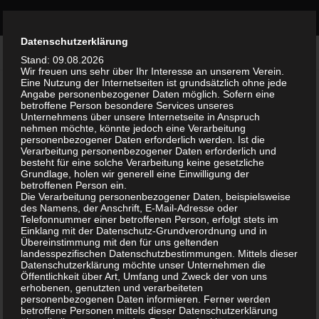
Bürgerinitiative Olvenstedt
Zum Inhalt springen
Durch die weitere Nutzung der Seite stimmst du der Verwendung
Datenschutzerklärung
AKTUELLES
Akzeptieren
0
von Cookies zu.
Weitere Informationen
Stand: 09.08.2026
Wir freuen uns sehr über Ihr Interesse an unserem Verein.
Eine Nutzung der Internetseiten ist grundsätzlich ohne jede
Wie weiter mit dem Jugendhaus
Angabe personenbezogener Daten möglich. Sofern eine
betroffene Person besondere Services unseres
„Kümmelsburg“ ?
Unternehmens über unsere Internetseite in Anspruch
nehmen möchte, könnte jedoch eine Verarbeitung
personenbezogener Daten erforderlich werden. Ist die
VON
WALTER
·
4. APRIL 2015
Verarbeitung personenbezogener Daten erforderlich und
besteht für eine solche Verarbeitung keine gesetzliche
Jugendhaus in Magdeburg
Grundlage, holen wir generell eine Einwilligung der
Stadträte fordern Erhalt der
betroffenen Person ein.
Die Verarbeitung personenbezogener Daten, beispielsweise
Kümmelsburg
des Namens, der Anschrift, E-Mail-Adresse oder
Telefonnummer einer betroffenen Person, erfolgt stets im
Volksstimme MD 04.04.2015 Von Marco Papritz
Einklang mit der Datenschutz-Grundverordnung und in
Übereinstimmung mit den für uns geltenden
landesspezifischen Datenschutzbestimmungen. Mittels dieser
Wie steht es um die Zukunft des Kinder- und Jugendhauses
Datenschutzerklärung möchte unser Unternehmen die
„Kümmelsburg“? Nachdem Pläne bekannt wurden, wonach ein
Öffentlichkeit über Art, Umfang und Zweck der von uns
erhobenen, genutzten und verarbeiteten
freier Träger die städtische Einrichtung am Rennebogen nutzen
personenbezogenen Daten informieren. Ferner werden
möchte, machen sich Stadträte für den Erhalt des Angebots stark.
betroffene Personen mittels dieser Datenschutzerklärung