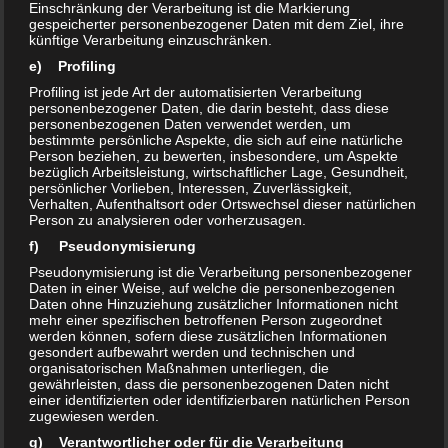
Einschränkung der Verarbeitung ist die Markierung
Bruno-Taut-Ring mit dem „Klub im Keller“ einen Jugendclub.
gespeicherter personenbezogener Daten mit dem Ziel, ihre
Bewährte Angebote der Kümmelsburg sollen bei einem Umzug
künftige Verarbeitung einzuschränken.
übernommen werden, hieß es.
e) Profiling
Profiling ist jede Art der automatisierten Verarbeitung
personenbezogener Daten, die darin besteht, dass diese
Teilen mit:
personenbezogenen Daten verwendet werden, um
Drucken
E-Mail
bestimmte persönliche Aspekte, die sich auf eine natürliche
Person beziehen, zu bewerten, insbesondere, um Aspekte
bezüglich Arbeitsleistung, wirtschaftlicher Lage, Gesundheit,
persönlicher Vorlieben, Interessen, Zuverlässigkeit,
Verhalten, Aufenthaltsort oder Ortswechsel dieser natürlichen
Ähnliche Beiträge
Person zu analysieren oder vorherzusagen.
Zeittafel Teil 5 2012 – 2015
Veranstaltungen Feb/März
f) Pseudonymisierung
24. Mai 2023
2013
Pseudonymisierung ist die Verarbeitung personenbezogener
In "Chronik"
12. Februar 2013
Daten in einer Weise, auf welche die personenbezogenen
In "Termine"
Daten ohne Hinzuziehung zusätzlicher Informationen nicht
mehr einer spezifischen betroffenen Person zugeordnet
Veranstaltungen Juni 2013
werden können, sofern diese zusätzlichen Informationen
30. Mai 2013
gesondert aufbewahrt werden und technischen und
organisatorischen Maßnahmen unterliegen, die
In "Termine"
gewährleisten, dass die personenbezogenen Daten nicht
einer identifizierten oder identifizierbaren natürlichen Person
zugewiesen werden.
g) Verantwortlicher oder für die Verarbeitung