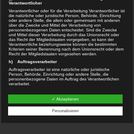
Verantwortlicher
Verantwortlicher oder für die Verarbeitung Verantwortlicher ist
Schlagwörter:
Kümmelsburg
die natürliche oder juristische Person, Behörde, Einrichtung
oder andere Stelle, die allein oder gemeinsam mit anderen
über die Zwecke und Mittel der Verarbeitung von
personenbezogenen Daten entscheidet. Sind die Zwecke
DAS KÖNNTE DICH AUCH INTERESSIEREN …
und Mittel dieser Verarbeitung durch das Unionsrecht oder
das Recht der Mitgliedstaaten vorgegeben, so kann der
Verantwortliche beziehungsweise können die bestimmten
Kriterien seiner Benennung nach dem Unionsrecht oder dem
0
0
Recht der Mitgliedstaaten vorgesehen werden.
h) Auftragsverarbeiter
Auftragsverarbeiter ist eine natürliche oder juristische
Person, Behörde, Einrichtung oder andere Stelle, die
personenbezogene Daten im Auftrag des Verantwortlichen
verarbeitet.
Bürgerversammlung –
i) Empfänger
Stadtumbau 9.August
GWA Neu-Olvenstedt am
✓ Akzeptieren
Empfänger ist eine natürliche oder juristische Person,
Behörde, Einrichtung oder andere Stelle, der
16.Juni 17:00 Brunnenstieg
4. AUGUST 2013
personenbezogene Daten offengelegt werden, unabhängig
Personalisieren
davon, ob es sich bei ihr um einen Dritten handelt oder nicht.
8. JUNI 2021
Behörden, die im Rahmen eines bestimmten
Untersuchungsauftrags nach dem Unionsrecht oder dem
Recht der Mitgliedstaaten möglicherweise
personenbezogene Daten erhalten, gelten jedoch nicht als