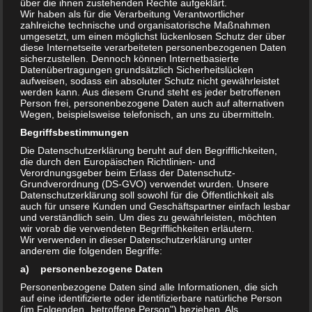
über die ihnen zustehenden Rechte aufgeklärt.
Wir haben als für die Verarbeitung Verantwortlicher
So berichtete die Volksstimme im März über die Pläne eines
zahlreiche technische und organisatorische Maßnahmen
freien Trägers.
umgesetzt, um einen möglichst lückenlosen Schutz der über
diese Internetseite verarbeiteten personenbezogenen Daten
Magdeburg l Wie die Volksstimme im März berichtete, hat der
sicherzustellen. Dennoch können Internetbasierte
freie Träger der Jugendhilfe, „Die Brücke Magdeburg“, eine
Datenübertragungen grundsätzlich Sicherheitslücken
aufweisen, sodass ein absoluter Schutz nicht gewährleistet
Anfrage zur Übernahme der städtischen Einrichtung gestellt. Laut
werden kann. Aus diesem Grund steht es jeder betroffenen
eines Konzeptes sollen Jugendclub und Werkstätten, die bereits
Person frei, personenbezogene Daten auch auf alternativen
Wegen, beispielsweise telefonisch, an uns zu übermitteln.
im Stadtteil angeboten werden, sowie das Familienzentrum im
Birkenweiler am Rennebogen unter ein Dach ziehen. Nach
Begriffsbestimmungen
Bekanntwerden des Vorhabens haben sich Akteure aus Neu-
Die Datenschutzerklärung beruht auf den Begrifflichkeiten,
die durch den Europäischen Richtlinien- und
Olvenstedt zu Wort gemeldet, welche den Plänen skeptisch
Verordnungsgeber beim Erlass der Datenschutz-
gegenüberstehen. Die SPD-Stadtratsfraktion hat nun einen
Grundverordnung (DS-GVO) verwendet wurden. Unsere
Datenschutzerklärung soll sowohl für die Öffentlichkeit als
Antrag auf den Weg gebracht, der den Erhalt des offenen
auch für unsere Kunden und Geschäftspartner einfach lesbar
Angebots im Kinder- und Jugendbereich in der Kümmelsburg
und verständlich sein. Um dies zu gewährleisten, möchten
wir vorab die verwendeten Begrifflichkeiten erläutern.
einfordert.
Wir verwenden in dieser Datenschutzerklärung unter
Das Kinder- und Jugendhaus habe sich über die Jahre im Stadtteil
anderem die folgenden Begriffe:
Neu Olvenstedt etabliert. Etwa 15 000 Besucher würden pro Jahr
a) personenbezogene Daten
Angebote wie Kindertheater, Ballett- und Tanzgruppen,
Personenbezogene Daten sind alle Informationen, die sich
auf eine identifizierte oder identifizierbare natürliche Person
Kreativwerkstatt und Computerkabinett nutzen. Diese Angebote
(im Folgenden „betroffene Person") beziehen. Als