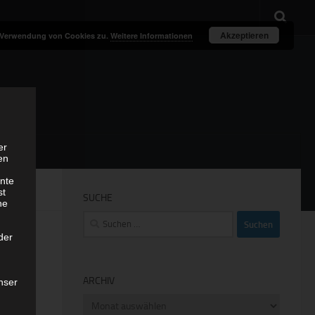
Akzeptieren
r Verwendung von Cookies zu.
Weitere Informationen
er
en
nte
st
SUCHE
ne
Suchen
nach:
der
ARCHIV
nser
Archiv