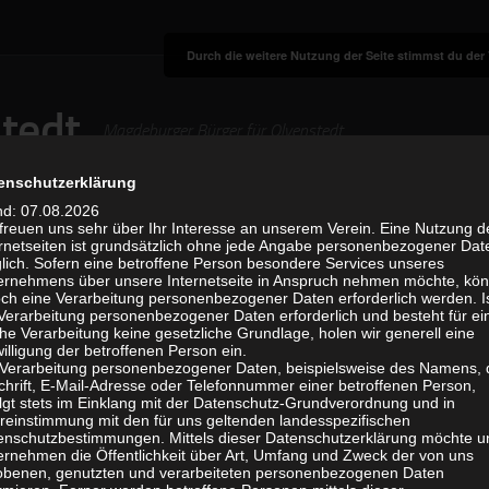
Durch die weitere Nutzung der Seite stimmst du de
stedt
Magdeburger Bürger für Olvenstedt
enschutzerklärung
nd: 07.08.2026
 freuen uns sehr über Ihr Interesse an unserem Verein. Eine Nutzung d
dt
Chronik
Galerie
Links
ernetseiten ist grundsätzlich ohne jede Angabe personenbezogener Dat
lich. Sofern eine betroffene Person besondere Services unseres
ernehmens über unsere Internetseite in Anspruch nehmen möchte, kön
och eine Verarbeitung personenbezogener Daten erforderlich werden. I
 Verarbeitung personenbezogener Daten erforderlich und besteht für ei
he Verarbeitung keine gesetzliche Grundlage, holen wir generell eine
illigung der betroffenen Person ein.
 Verarbeitung personenbezogener Daten, beispielsweise des Namens, 
chrift, E-Mail-Adresse oder Telefonnummer einer betroffenen Person,
olgt stets im Einklang mit der Datenschutz-Grundverordnung und in
reinstimmung mit den für uns geltenden landesspezifischen
enschutzbestimmungen. Mittels dieser Datenschutzerklärung möchte u
ernehmen die Öffentlichkeit über Art, Umfang und Zweck der von uns
obenen, genutzten und verarbeiteten personenbezogenen Daten