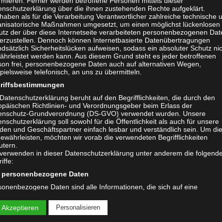
rmieren. Ferner werden betroffene Personen mittels dieser
enschutzerklärung über die ihnen zustehenden Rechte aufgeklärt.
haben als für die Verarbeitung Verantwortlicher zahlreiche technische 
anisatorische Maßnahmen umgesetzt, um einen möglichst lückenlosen
utz der über diese Internetseite verarbeiteten personenbezogenen Dat
herzustellen. Dennoch können Internetbasierte Datenübertragungen
dsätzlich Sicherheitslücken aufweisen, sodass ein absoluter Schutz ni
ährleistet werden kann. Aus diesem Grund steht es jeder betroffenen
son frei, personenbezogene Daten auch auf alternativen Wegen,
pielsweise telefonisch, an uns zu übermitteln.
riffsbestimmungen
Datenschutzerklärung beruht auf den Begrifflichkeiten, die durch den
opäischen Richtlinien- und Verordnungsgeber beim Erlass der
enschutz-Grundverordnung (DS-GVO) verwendet wurden. Unsere
nschutzerklärung soll sowohl für die Öffentlichkeit als auch für unsere
den und Geschäftspartner einfach lesbar und verständlich sein. Um di
ewährleisten, möchten wir vorab die verwendeten Begrifflichkeiten
utern.
 verwenden in dieser Datenschutzerklärung unter anderem die folgend
iffe:
personenbezogene Daten
sonenbezogene Daten sind alle Informationen, die sich auf eine
tifizierte oder identifizierbare natürliche Person (im Folgenden „betroff
eld eG
on") beziehen. Als identifizierbar wird eine natürliche Person angeseh
 Akzeptieren
Personalisieren
G
direkt oder indirekt, insbesondere mittels Zuordnung zu einer Kennung
em Namen, zu einer Kennnummer, zu Standortdaten, zu einer Online-