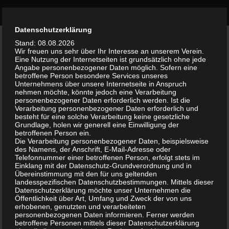
Bürgerinitiative Olvenstedt
Zum Inhalt springen
Durch die weitere Nutzung der Seite stimmst du der Verwendung
Datenschutzerklärung
AKTUELLES
Akzeptieren
0
von Cookies zu.
Weitere Informationen
Stand: 08.08.2026
Wir freuen uns sehr über Ihr Interesse an unserem Verein.
Eine Nutzung der Internetseiten ist grundsätzlich ohne jede
Info-Blatt „AKTUELL Magdeburg Neu-
Angabe personenbezogener Daten möglich. Sofern eine
betroffene Person besondere Services unseres
Olvenstedt“ Ausgabe1 – März 2016
Unternehmens über unsere Internetseite in Anspruch
nehmen möchte, könnte jedoch eine Verarbeitung
personenbezogener Daten erforderlich werden. Ist die
VON
WALTER
·
24. MÄRZ 2016
Verarbeitung personenbezogener Daten erforderlich und
besteht für eine solche Verarbeitung keine gesetzliche
Werte Mitbürgerinnen und Mitbürger!
Grundlage, holen wir generell eine Einwilligung der
betroffenen Person ein.
Die Verarbeitung personenbezogener Daten, beispielsweise
Ausgabe 1 – März 2016 unseres Info-Blattes „AKTUELL
des Namens, der Anschrift, E-Mail-Adresse oder
Magdeburg Neu-Olvenstedt“ ist jetzt auch
Telefonnummer einer betroffenen Person, erfolgt stets im
Einklang mit der Datenschutz-Grundverordnung und in
als „Download“ auf unserer Web-Seite verfügbar
Übereinstimmung mit den für uns geltenden
landesspezifischen Datenschutzbestimmungen. Mittels dieser
Datenschutzerklärung möchte unser Unternehmen die
Ausgabe 2 wird Ende Mai 2016 erscheinen.
Öffentlichkeit über Art, Umfang und Zweck der von uns
erhobenen, genutzten und verarbeiteten
Vorschläge, Hinweise, Kritiken bitte an die angegebenen
personenbezogenen Daten informieren. Ferner werden
betroffene Personen mittels dieser Datenschutzerklärung
Adressen