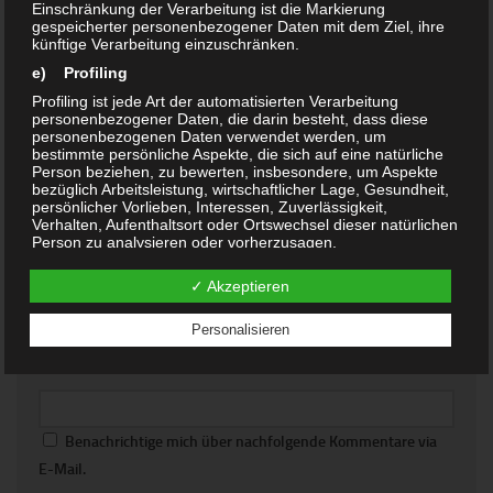
Einschränkung der Verarbeitung ist die Markierung
gespeicherter personenbezogener Daten mit dem Ziel, ihre
künftige Verarbeitung einzuschränken.
e) Profiling
SCHREIBE EINEN KOMMENTAR
Profiling ist jede Art der automatisierten Verarbeitung
personenbezogener Daten, die darin besteht, dass diese
personenbezogenen Daten verwendet werden, um
Kommentar
*
bestimmte persönliche Aspekte, die sich auf eine natürliche
Person beziehen, zu bewerten, insbesondere, um Aspekte
bezüglich Arbeitsleistung, wirtschaftlicher Lage, Gesundheit,
persönlicher Vorlieben, Interessen, Zuverlässigkeit,
Verhalten, Aufenthaltsort oder Ortswechsel dieser natürlichen
Person zu analysieren oder vorherzusagen.
f) Pseudonymisierung
✓ Akzeptieren
Name
*
E-Mail-Adresse
*
Pseudonymisierung ist die Verarbeitung personenbezogener
Daten in einer Weise, auf welche die personenbezogenen
Personalisieren
Daten ohne Hinzuziehung zusätzlicher Informationen nicht
mehr einer spezifischen betroffenen Person zugeordnet
Website
werden können, sofern diese zusätzlichen Informationen
gesondert aufbewahrt werden und technischen und
organisatorischen Maßnahmen unterliegen, die
gewährleisten, dass die personenbezogenen Daten nicht
einer identifizierten oder identifizierbaren natürlichen Person
Benachrichtige mich über nachfolgende Kommentare via
zugewiesen werden.
E-Mail.
g) Verantwortlicher oder für die Verarbeitung