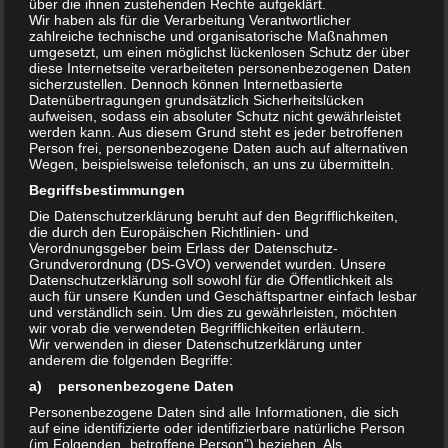
über die ihnen zustehenden Rechte aufgeklärt.
Wir haben als für die Verarbeitung Verantwortlicher
Vorstand BI „Olvenstedt“ e.V.
zahlreiche technische und organisatorische Maßnahmen
umgesetzt, um einen möglichst lückenlosen Schutz der über
diese Internetseite verarbeiteten personenbezogenen Daten
sicherzustellen. Dennoch können Internetbasierte
Datenübertragungen grundsätzlich Sicherheitslücken
aufweisen, sodass ein absoluter Schutz nicht gewährleistet
Teilen mit:
werden kann. Aus diesem Grund steht es jeder betroffenen
Person frei, personenbezogene Daten auch auf alternativen
Drucken
E-Mail
Wegen, beispielsweise telefonisch, an uns zu übermitteln.
Begriffsbestimmungen
Die Datenschutzerklärung beruht auf den Begrifflichkeiten,
Ähnliche Beiträge
die durch den Europäischen Richtlinien- und
Zeittafel 2016
Verordnungsgeber beim Erlass der Datenschutz-
Öffentliche
Grundverordnung (DS-GVO) verwendet wurden. Unsere
7. Juni 2023
Mitgliederversammlung der BI
Datenschutzerklärung soll sowohl für die Öffentlichkeit als
In "Chronik"
„Olvenstedt“ e.V. am 19.3.2016
auch für unsere Kunden und Geschäftspartner einfach lesbar
18. Februar 2016
und verständlich sein. Um dies zu gewährleisten, möchten
wir vorab die verwendeten Begrifflichkeiten erläutern.
In "Aktuelles"
Wir verwenden in dieser Datenschutzerklärung unter
anderem die folgenden Begriffe:
Olvenstedt Aktuell Herbst 2012
16. September 2012
a) personenbezogene Daten
In "Aktuelles"
Personenbezogene Daten sind alle Informationen, die sich
auf eine identifizierte oder identifizierbare natürliche Person
(im Folgenden „betroffene Person") beziehen. Als