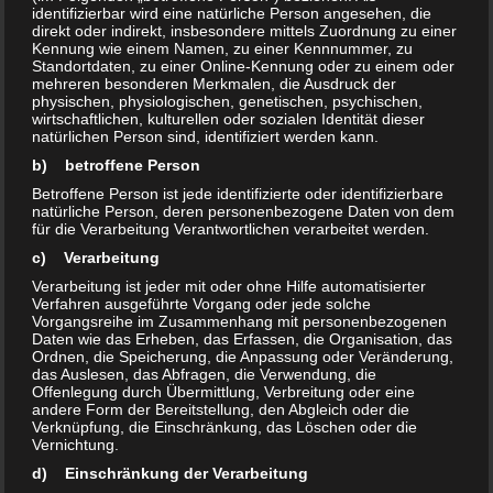
identifizierbar wird eine natürliche Person angesehen, die
direkt oder indirekt, insbesondere mittels Zuordnung zu einer
Kennung wie einem Namen, zu einer Kennnummer, zu
Standortdaten, zu einer Online-Kennung oder zu einem oder
Schlagwörter:
mehreren besonderen Merkmalen, die Ausdruck der
Aktuell Olvenstdt
physischen, physiologischen, genetischen, psychischen,
wirtschaftlichen, kulturellen oder sozialen Identität dieser
natürlichen Person sind, identifiziert werden kann.
DAS KÖNNTE DICH AUCH INTERESSIEREN …
b) betroffene Person
Betroffene Person ist jede identifizierte oder identifizierbare
natürliche Person, deren personenbezogene Daten von dem
0
0
für die Verarbeitung Verantwortlichen verarbeitet werden.
c) Verarbeitung
Verarbeitung ist jeder mit oder ohne Hilfe automatisierter
Verfahren ausgeführte Vorgang oder jede solche
Vorgangsreihe im Zusammenhang mit personenbezogenen
Daten wie das Erheben, das Erfassen, die Organisation, das
Ordnen, die Speicherung, die Anpassung oder Veränderung,
das Auslesen, das Abfragen, die Verwendung, die
Offenlegung durch Übermittlung, Verbreitung oder eine
Anfrage zum Infotag für
Olvenstedter Sommerfest
andere Form der Bereitstellung, den Abgleich oder die
Senioren und behinderte
2018 am 25.8. ab 11:00Uhr
Verknüpfung, die Einschränkung, das Löschen oder die
Menschen
Vernichtung.
28. JULI 2018
d) Einschränkung der Verarbeitung
23. JANUAR 2024