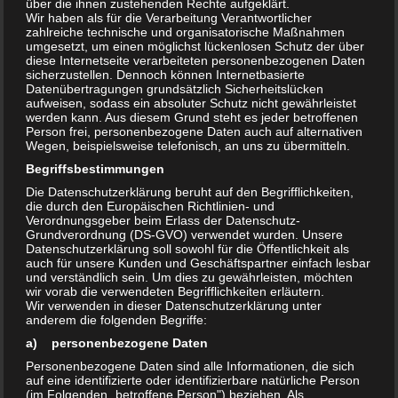
über die ihnen zustehenden Rechte aufgeklärt.
Wir haben als für die Verarbeitung Verantwortlicher
Themen u.a
zahlreiche technische und organisatorische Maßnahmen
umgesetzt, um einen möglichst lückenlosen Schutz der über
– Vorbereitung Olvenstedter Frühjahrsputz
diese Internetseite verarbeiteten personenbezogenen Daten
sicherzustellen. Dennoch können Internetbasierte
am 14. und 15.4.
Datenübertragungen grundsätzlich Sicherheitslücken
WO, WANN, WER? Aktionen vorstellen und
aufweisen, sodass ein absoluter Schutz nicht gewährleistet
werden kann. Aus diesem Grund steht es jeder betroffenen
Hilfe bekommen
Person frei, personenbezogene Daten auch auf alternativen
Wegen, beispielsweise telefonisch, an uns zu übermitteln.
– Sommerfest am 26.8. auf Olven 1
Begriffsbestimmungen
Programm, Ablauf, Organisation, Angebote
Die Datenschutzerklärung beruht auf den Begrifflichkeiten,
Interessenten können sich vorstellen
die durch den Europäischen Richtlinien- und
Verordnungsgeber beim Erlass der Datenschutz-
– Auswertung Einwohnerversammlung vom
Grundverordnung (DS-GVO) verwendet wurden. Unsere
Datenschutzerklärung soll sowohl für die Öffentlichkeit als
22.02.
auch für unsere Kunden und Geschäftspartner einfach lesbar
und verständlich sein. Um dies zu gewährleisten, möchten
– Antworten auf offene Fragen, wenn dies
wir vorab die verwendeten Begrifflichkeiten erläutern.
Wir verwenden in dieser Datenschutzerklärung unter
möglich ist
anderem die folgenden Begriffe:
– Bürgeranliegen, Aktuelles und Sonstiges
a) personenbezogene Daten
Änderungen vorbehalten!
Personenbezogene Daten sind alle Informationen, die sich
auf eine identifizierte oder identifizierbare natürliche Person
(im Folgenden „betroffene Person") beziehen. Als