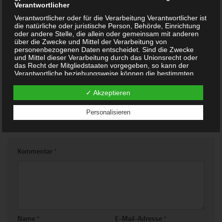
Verantwortlicher
„Olvenstedt“ e.V. 10.12.2013
Verantwortlicher oder für die Verarbeitung Verantwortlicher ist
23. NOVEMBER 2013
die natürliche oder juristische Person, Behörde, Einrichtung
oder andere Stelle, die allein oder gemeinsam mit anderen
über die Zwecke und Mittel der Verarbeitung von
JUBILÄEN und
personenbezogenen Daten entscheidet. Sind die Zwecke
ERINNERUNGEN im JAHR
und Mittel dieser Verarbeitung durch das Unionsrecht oder
2016
das Recht der Mitgliedstaaten vorgegeben, so kann der
Verantwortliche beziehungsweise können die bestimmten
Kriterien seiner Benennung nach dem Unionsrecht oder dem
15. DEZEMBER 2015
Recht der Mitgliedstaaten vorgesehen werden.
✓ Akzeptieren
h) Auftragsverarbeiter
Personalisieren
Auftragsverarbeiter ist eine natürliche oder juristische
SCHREIBE EINEN KOMMENTAR
Person, Behörde, Einrichtung oder andere Stelle, die
personenbezogene Daten im Auftrag des Verantwortlichen
verarbeitet.
Kommentar
*
i) Empfänger
Empfänger ist eine natürliche oder juristische Person,
Behörde, Einrichtung oder andere Stelle, der
personenbezogene Daten offengelegt werden, unabhängig
davon, ob es sich bei ihr um einen Dritten handelt oder nicht.
Behörden, die im Rahmen eines bestimmten
Untersuchungsauftrags nach dem Unionsrecht oder dem
Recht der Mitgliedstaaten möglicherweise
Name
*
E-Mail-Adresse
*
personenbezogene Daten erhalten, gelten jedoch nicht als