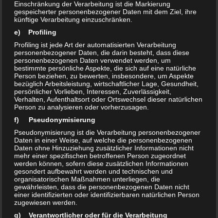
Einschränkung der Verarbeitung ist die Markierung
gespeicherter personenbezogener Daten mit dem Ziel, ihre
GWA-Gruppe „Neu-Olvenstedt“
künftige Verarbeitung einzuschränken.
lädt ein am 12.2.2020 ab
e) Profiling
17:30Uhr
21. Januar 2020
Profiling ist jede Art der automatisierten Verarbeitung
personenbezogener Daten, die darin besteht, dass diese
In "Termine"
personenbezogenen Daten verwendet werden, um
bestimmte persönliche Aspekte, die sich auf eine natürliche
Person beziehen, zu bewerten, insbesondere, um Aspekte
bezüglich Arbeitsleistung, wirtschaftlicher Lage, Gesundheit,
persönlicher Vorlieben, Interessen, Zuverlässigkeit,
Verhalten, Aufenthaltsort oder Ortswechsel dieser natürlichen
Person zu analysieren oder vorherzusagen.
DAS KÖNNTE DICH AUCH INTERESSIEREN …
f) Pseudonymisierung
Pseudonymisierung ist die Verarbeitung personenbezogener
Daten in einer Weise, auf welche die personenbezogenen
0
0
Daten ohne Hinzuziehung zusätzlicher Informationen nicht
mehr einer spezifischen betroffenen Person zugeordnet
werden können, sofern diese zusätzlichen Informationen
gesondert aufbewahrt werden und technischen und
organisatorischen Maßnahmen unterliegen, die
gewährleisten, dass die personenbezogenen Daten nicht
einer identifizierten oder identifizierbaren natürlichen Person
zugewiesen werden.
Mitgliederversammlung BI
g) Verantwortlicher oder für die Verarbeitung