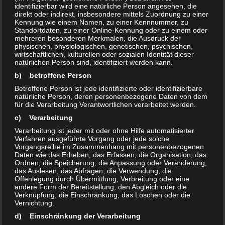
Matthias Gehrmann
identifizierbar wird eine natürliche Person angesehen, die
direkt oder indirekt, insbesondere mittels Zuordnung zu einer
GWA Sprecher Neu Olvenstedt
Kennung wie einem Namen, zu einer Kennnummer, zu
Tel. 01791634263
Standortdaten, zu einer Online-Kennung oder zu einem oder
mehreren besonderen Merkmalen, die Ausdruck der
physischen, physiologischen, genetischen, psychischen,
Infos auf :www.buergerinitiative-olvenstedt.de
wirtschaftlichen, kulturellen oder sozialen Identität dieser
natürlichen Person sind, identifiziert werden kann.
Mail bi-olvenstedt@gmx.de, Bürgerinitiative
b) betroffene Person
Olvenstedt e.V.
Betroffene Person ist jede identifizierte oder identifizierbare
Sprechstunde dienstags von 18 – 20 Uhr
natürliche Person, deren personenbezogene Daten von dem
Johannes Göderitz Straße 53
für die Verarbeitung Verantwortlichen verarbeitet werden.
c) Verarbeitung
Teilen mit:
Verarbeitung ist jeder mit oder ohne Hilfe automatisierter
Verfahren ausgeführte Vorgang oder jede solche
Drucken
E-Mail
Vorgangsreihe im Zusammenhang mit personenbezogenen
Daten wie das Erheben, das Erfassen, die Organisation, das
Ordnen, die Speicherung, die Anpassung oder Veränderung,
das Auslesen, das Abfragen, die Verwendung, die
Ähnliche Beiträge
Offenlegung durch Übermittlung, Verbreitung oder eine
andere Form der Bereitstellung, den Abgleich oder die
Auszüge – GWA-NeuOlvenstedt
Protokollentwurf GWA vom
Verknüpfung, die Einschränkung, das Löschen oder die
am 29.1.25
Vernichtung.
15.1.2024
14. Februar 2025
23. Januar 2024
d) Einschränkung der Verarbeitung
In "Aktuelles"
In "Aktuelles"