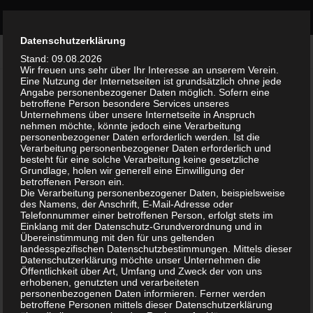
Bürgerinitiative Olvenstedt
Zum Inhalt springen
Durch die weitere Nutzung der Seite stimmst du der Verwendung
Datenschutzerklärung
TERMINE
Akzeptieren
0
von Cookies zu.
Weitere Informationen
Stand: 09.08.2026
Wir freuen uns sehr über Ihr Interesse an unserem Verein.
Eine Nutzung der Internetseiten ist grundsätzlich ohne jede
GWA-Versammlung am 22.03.2023
Angabe personenbezogener Daten möglich. Sofern eine
betroffene Person besondere Services unseres
Unternehmens über unsere Internetseite in Anspruch
VON
WALTER
·
3. MÄRZ 2023
nehmen möchte, könnte jedoch eine Verarbeitung
personenbezogener Daten erforderlich werden. Ist die
GWA Neu Olvenstedt lädt alle
Verarbeitung personenbezogener Daten erforderlich und
besteht für eine solche Verarbeitung keine gesetzliche
BürgerInnen recht herzlich ein
Grundlage, holen wir generell eine Einwilligung der
betroffenen Person ein.
Die Verarbeitung personenbezogener Daten, beispielsweise
Mittwoch, den 22.03.2023
ab 17:30 Uhr
des Namens, der Anschrift, E-Mail-Adresse oder
Telefonnummer einer betroffenen Person, erfolgt stets im
Einklang mit der Datenschutz-Grundverordnung und in
im Veranstaltungsraum vom Sozialkaufhaus
Übereinstimmung mit den für uns geltenden
landesspezifischen Datenschutzbestimmungen. Mittels dieser
(Bruno-Taut-Ring 119)
Datenschutzerklärung möchte unser Unternehmen die
Öffentlichkeit über Art, Umfang und Zweck der von uns
Bringen Sie sich mit Ihrer Erfahrung und mit
erhobenen, genutzten und verarbeiteten
personenbezogenen Daten informieren. Ferner werden
Vorschlägen ein!
betroffene Personen mittels dieser Datenschutzerklärung