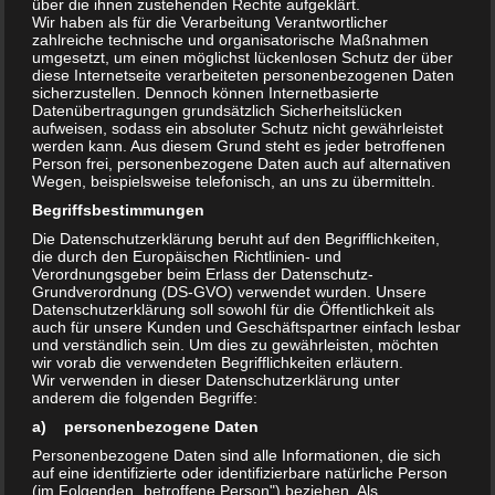
über die ihnen zustehenden Rechte aufgeklärt.
101.
Wir haben als für die Verarbeitung Verantwortlicher
zahlreiche technische und organisatorische Maßnahmen
Da die Außentemperatur um den Gefrierpunkt
umgesetzt, um einen möglichst lückenlosen Schutz der über
diese Internetseite verarbeiteten personenbezogenen Daten
liegen wird, halten wir auch Glühwein bereit.
sicherzustellen. Dennoch können Internetbasierte
Natürlich ist auch Tee im Angebot. Bei dieser
Datenübertragungen grundsätzlich Sicherheitslücken
aufweisen, sodass ein absoluter Schutz nicht gewährleistet
Gelegenheit werden wir unsere Vorhaben für
dieses
werden kann. Aus diesem Grund steht es jeder betroffenen
Jahr besprechen und wie wir diese umsetzen
Person frei, personenbezogene Daten auch auf alternativen
Wegen, beispielsweise telefonisch, an uns zu übermitteln.
wollen, u.a. Frühjahrputz, Flohmarkt und
Begriffsbestimmungen
Sommerfest.
Die Datenschutzerklärung beruht auf den Begrifflichkeiten,
die durch den Europäischen Richtlinien- und
Über eine kurze Info betreffs Teilnahme wäre ich
Verordnungsgeber beim Erlass der Datenschutz-
dankbar.
Grundverordnung (DS-GVO) verwendet wurden. Unsere
Datenschutzerklärung soll sowohl für die Öffentlichkeit als
auch für unsere Kunden und Geschäftspartner einfach lesbar
mit freundlichen Grüßen
und verständlich sein. Um dies zu gewährleisten, möchten
wir vorab die verwendeten Begrifflichkeiten erläutern.
Matthias
Wir verwenden in dieser Datenschutzerklärung unter
anderem die folgenden Begriffe:
a) personenbezogene Daten
Teilen mit:
Personenbezogene Daten sind alle Informationen, die sich
Drucken
E-Mail
auf eine identifizierte oder identifizierbare natürliche Person
(im Folgenden „betroffene Person") beziehen. Als