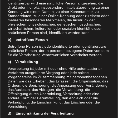
identifizierbar wird eine natürliche Person angesehen, die
direkt oder indirekt, insbesondere mittels Zuordnung zu einer
Kennung wie einem Namen, zu einer Kennnummer, zu
Ähnliche Beiträge
Standortdaten, zu einer Online-Kennung oder zu einem oder
GWA-Gruppe „Neu-Olvenstedt“
25Jahre Bürgerinitiative
mehreren besonderen Merkmalen, die Ausdruck der
physischen, physiologischen, genetischen, psychischen,
lädt ein am 12.2.2020 ab
Olvenstedt e.V.
wirtschaftlichen, kulturellen oder sozialen Identität dieser
17:30Uhr
4. März 2022
natürlichen Person sind, identifiziert werden kann.
21. Januar 2020
In "Aktuelles"
b) betroffene Person
In "Termine"
Betroffene Person ist jede identifizierte oder identifizierbare
Zeittafel Teil 5 2012 – 2015
natürliche Person, deren personenbezogene Daten von dem
24. Mai 2023
für die Verarbeitung Verantwortlichen verarbeitet werden.
In "Chronik"
c) Verarbeitung
Verarbeitung ist jeder mit oder ohne Hilfe automatisierter
Verfahren ausgeführte Vorgang oder jede solche
Vorgangsreihe im Zusammenhang mit personenbezogenen
Daten wie das Erheben, das Erfassen, die Organisation, das
Ordnen, die Speicherung, die Anpassung oder Veränderung,
das Auslesen, das Abfragen, die Verwendung, die
Schlagwörter:
Ostern 2018
Offenlegung durch Übermittlung, Verbreitung oder eine
andere Form der Bereitstellung, den Abgleich oder die
Verknüpfung, die Einschränkung, das Löschen oder die
Vernichtung.
DAS KÖNNTE DICH AUCH INTERESSIEREN …
d) Einschränkung der Verarbeitung