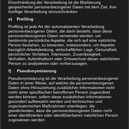
Einschränkung der Verarbeitung ist die Markierung
gespeicherter personenbezogener Daten mit dem Ziel, ihre
0
3
künftige Verarbeitung einzuschränken.
e) Profiling
Profiling ist jede Art der automatisierten Verarbeitung
personenbezogener Daten, die darin besteht, dass diese
personenbezogenen Daten verwendet werden, um
Wiedereröffnung des
bestimmte persönliche Aspekte, die sich auf eine natürliche
Person beziehen, zu bewerten, insbesondere, um Aspekte
Sozialkaufhauses
bezüglich Arbeitsleistung, wirtschaftlicher Lage, Gesundheit,
Brunnenstieg
persönlicher Vorlieben, Interessen, Zuverlässigkeit,
Verhalten, Aufenthaltsort oder Ortswechsel dieser natürlichen
7. OKTOBER 2014
Person zu analysieren oder vorherzusagen.
f) Pseudonymisierung
Pseudonymisierung ist die Verarbeitung personenbezogener
Protokollentwurf GWA vom
Daten in einer Weise, auf welche die personenbezogenen
15.1.2024
Daten ohne Hinzuziehung zusätzlicher Informationen nicht
mehr einer spezifischen betroffenen Person zugeordnet
23. JANUAR 2024
werden können, sofern diese zusätzlichen Informationen
gesondert aufbewahrt werden und technischen und
organisatorischen Maßnahmen unterliegen, die
gewährleisten, dass die personenbezogenen Daten nicht
einer identifizierten oder identifizierbaren natürlichen Person
SCHREIBE EINEN KOMMENTAR
zugewiesen werden.
g) Verantwortlicher oder für die Verarbeitung