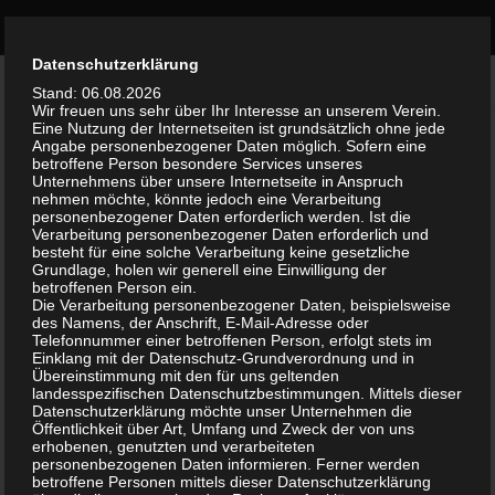
Bürgerinitiative Olvenstedt
Zum Inhalt springen
Durch die weitere Nutzung der Seite stimmst du der Verwendung
Datenschutzerklärung
AKTUELLES
/
TERMINE
Akzeptieren
0
von Cookies zu.
Weitere Informationen
Stand: 06.08.2026
Wir freuen uns sehr über Ihr Interesse an unserem Verein.
Eine Nutzung der Internetseiten ist grundsätzlich ohne jede
Einladung am 23.3.18 ab 18:00Uhr
Angabe personenbezogener Daten möglich. Sofern eine
betroffene Person besondere Services unseres
„Ostergespräche“
Unternehmens über unsere Internetseite in Anspruch
nehmen möchte, könnte jedoch eine Verarbeitung
personenbezogener Daten erforderlich werden. Ist die
VON
WALTER
·
19. MÄRZ 2018
Verarbeitung personenbezogener Daten erforderlich und
besteht für eine solche Verarbeitung keine gesetzliche
Hallo werte Mitglieder und Freunde der BI
Grundlage, holen wir generell eine Einwilligung der
betroffenen Person ein.
Olvenstedt e.V.,
Die Verarbeitung personenbezogener Daten, beispielsweise
des Namens, der Anschrift, E-Mail-Adresse oder
Hiermit lade ich Euch recht herzlich zum
Telefonnummer einer betroffenen Person, erfolgt stets im
Einklang mit der Datenschutz-Grundverordnung und in
gemeinsamen Essen von gekochten und von
Übereinstimmung mit den für uns geltenden
Spiegeleiern ein
landesspezifischen Datenschutzbestimmungen. Mittels dieser
Datenschutzerklärung möchte unser Unternehmen die
Öffentlichkeit über Art, Umfang und Zweck der von uns
am Freitag, dem 23.3. ab 18 Uhr
erhobenen, genutzten und verarbeiteten
personenbezogenen Daten informieren. Ferner werden
im Treff der BI Olvenstedt im Bruno-Taut-Ring
betroffene Personen mittels dieser Datenschutzerklärung