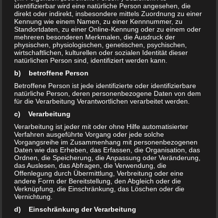
identifizierbar wird eine natürliche Person angesehen, die
direkt oder indirekt, insbesondere mittels Zuordnung zu einer
Kennung wie einem Namen, zu einer Kennnummer, zu
Standortdaten, zu einer Online-Kennung oder zu einem oder
mehreren besonderen Merkmalen, die Ausdruck der
physischen, physiologischen, genetischen, psychischen,
Schlagwörter:
olvenstedt
wirtschaftlichen, kulturellen oder sozialen Identität dieser
natürlichen Person sind, identifiziert werden kann.
b) betroffene Person
DAS KÖNNTE DICH AUCH INTERESSIEREN …
Betroffene Person ist jede identifizierte oder identifizierbare
natürliche Person, deren personenbezogene Daten von dem
für die Verarbeitung Verantwortlichen verarbeitet werden.
0
0
c) Verarbeitung
Verarbeitung ist jeder mit oder ohne Hilfe automatisierter
Verfahren ausgeführte Vorgang oder jede solche
Vorgangsreihe im Zusammenhang mit personenbezogenen
Daten wie das Erheben, das Erfassen, die Organisation, das
Ordnen, die Speicherung, die Anpassung oder Veränderung,
das Auslesen, das Abfragen, die Verwendung, die
Offenlegung durch Übermittlung, Verbreitung oder eine
andere Form der Bereitstellung, den Abgleich oder die
Volksstimme 13.3.2014 –
GWA-Versammlung am
Verknüpfung, die Einschränkung, das Löschen oder die
Rückbauarbeiten in der Hans-
13.10.21 17:30Uhr
Vernichtung.
Grade-Straße
d) Einschränkung der Verarbeitung
5. OKTOBER 2021