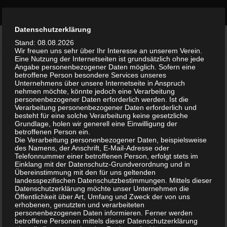
Bürgerinitiative Olvenstedt
Zum Inhalt springen
Durch die weitere Nutzung der Seite stimmst du der Verwendung
Datenschutzerklärung
AKTUELLES
/
ALLGEMEIN
Akzeptieren
0
von Cookies zu.
Weitere Informationen
Stand: 08.08.2026
Wir freuen uns sehr über Ihr Interesse an unserem Verein.
Eine Nutzung der Internetseiten ist grundsätzlich ohne jede
Bilder von Hubert Rauch – 30 Jahre
Angabe personenbezogener Daten möglich. Sofern eine
betroffene Person besondere Services unseres
Straßenbahn nach Olvenstedt
Unternehmens über unsere Internetseite in Anspruch
nehmen möchte, könnte jedoch eine Verarbeitung
personenbezogener Daten erforderlich werden. Ist die
VON
WALTER
·
22. MAI 2014
Verarbeitung personenbezogener Daten erforderlich und
besteht für eine solche Verarbeitung keine gesetzliche
In unserer Galerie sind Bilder
Grundlage, holen wir generell eine Einwilligung der
betroffenen Person ein.
30 Jahre Straßenbahn nach Olvenstedt vom 27.April
Die Verarbeitung personenbezogener Daten, beispielsweise
des Namens, der Anschrift, E-Mail-Adresse oder
Telefonnummer einer betroffenen Person, erfolgt stets im
von Hubert Rauch hochgeladen
Einklang mit der Datenschutz-Grundverordnung und in
Übereinstimmung mit den für uns geltenden
www.hr-amateurfotos.de
landesspezifischen Datenschutzbestimmungen. Mittels dieser
Datenschutzerklärung möchte unser Unternehmen die
Öffentlichkeit über Art, Umfang und Zweck der von uns
Vielen Dank für die Fotos
erhobenen, genutzten und verarbeiteten
personenbezogenen Daten informieren. Ferner werden
betroffene Personen mittels dieser Datenschutzerklärung