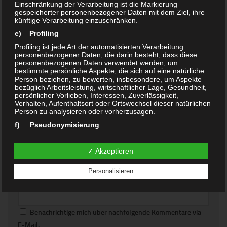
13. MÄRZ 2014
Einschränkung der Verarbeitung ist die Markierung
gespeicherter personenbezogener Daten mit dem Ziel, ihre
künftige Verarbeitung einzuschränken.
e) Profiling
SCHREIBE EINEN KOMMENTAR
Profiling ist jede Art der automatisierten Verarbeitung
personenbezogener Daten, die darin besteht, dass diese
personenbezogenen Daten verwendet werden, um
bestimmte persönliche Aspekte, die sich auf eine natürliche
Kommentar
*
Person beziehen, zu bewerten, insbesondere, um Aspekte
bezüglich Arbeitsleistung, wirtschaftlicher Lage, Gesundheit,
persönlicher Vorlieben, Interessen, Zuverlässigkeit,
Verhalten, Aufenthaltsort oder Ortswechsel dieser natürlichen
Person zu analysieren oder vorherzusagen.
f) Pseudonymisierung
Pseudonymisierung ist die Verarbeitung personenbezogener
Name
*
E-Mail-Adresse
*
Daten in einer Weise, auf welche die personenbezogenen
✓ Akzeptieren
Daten ohne Hinzuziehung zusätzlicher Informationen nicht
mehr einer spezifischen betroffenen Person zugeordnet
werden können, sofern diese zusätzlichen Informationen
Personalisieren
gesondert aufbewahrt werden und technischen und
Website
organisatorischen Maßnahmen unterliegen, die
gewährleisten, dass die personenbezogenen Daten nicht
einer identifizierten oder identifizierbaren natürlichen Person
zugewiesen werden.
Benachrichtige mich über nachfolgende Kommentare via
g) Verantwortlicher oder für die Verarbeitung
E-Mail.