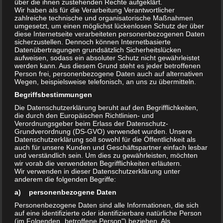
über die ihnen zustehenden Rechte aufgeklärt.
Wir haben als für die Verarbeitung Verantwortlicher
zahlreiche technische und organisatorische Maßnahmen
umgesetzt, um einen möglichst lückenlosen Schutz der über
diese Internetseite verarbeiteten personenbezogenen Daten
Teilen mit:
sicherzustellen. Dennoch können Internetbasierte
Datenübertragungen grundsätzlich Sicherheitslücken
Drucken
E-Mail
aufweisen, sodass ein absoluter Schutz nicht gewährleistet
werden kann. Aus diesem Grund steht es jeder betroffenen
Person frei, personenbezogene Daten auch auf alternativen
Wegen, beispielsweise telefonisch, an uns zu übermitteln.
Ähnliche Beiträge
Begriffsbestimmungen
30 Jahre Straßenbahn nach
Einladung 27.April Haltestelle
Die Datenschutzerklärung beruht auf den Begrifflichkeiten,
Olvenstedt – Hubert Rauch
„Am Stern“ von 10Uhr 30Jahre
die durch den Europäischen Richtlinien- und
27. Februar 2014
Straßenbahn nach Olvenstedt
Verordnungsgeber beim Erlass der Datenschutz-
Grundverordnung (DS-GVO) verwendet wurden. Unsere
In "Aktuelles"
1. April 2014
Datenschutzerklärung soll sowohl für die Öffentlichkeit als
In "Aktuelles"
auch für unsere Kunden und Geschäftspartner einfach lesbar
und verständlich sein. Um dies zu gewährleisten, möchten
Einladung zum 1.April –
wir vorab die verwendeten Begrifflichkeiten erläutern.
Vorbereitungsveranstaltung 30
Wir verwenden in dieser Datenschutzerklärung unter
Jahre Straßenbahn nach
anderem die folgenden Begriffe:
Olvenstedt
a) personenbezogene Daten
10. März 2014
Personenbezogene Daten sind alle Informationen, die sich
In "Termine"
auf eine identifizierte oder identifizierbare natürliche Person
(im Folgenden „betroffene Person") beziehen. Als