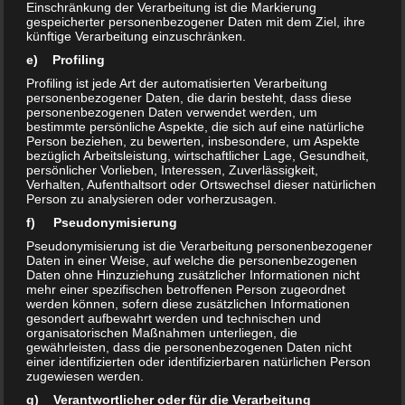
Einschränkung der Verarbeitung ist die Markierung
gespeicherter personenbezogener Daten mit dem Ziel, ihre
DAS KÖNNTE DICH AUCH INTERESSIEREN …
künftige Verarbeitung einzuschränken.
e) Profiling
0
0
Profiling ist jede Art der automatisierten Verarbeitung
personenbezogener Daten, die darin besteht, dass diese
personenbezogenen Daten verwendet werden, um
bestimmte persönliche Aspekte, die sich auf eine natürliche
Person beziehen, zu bewerten, insbesondere, um Aspekte
bezüglich Arbeitsleistung, wirtschaftlicher Lage, Gesundheit,
persönlicher Vorlieben, Interessen, Zuverlässigkeit,
Verhalten, Aufenthaltsort oder Ortswechsel dieser natürlichen
Person zu analysieren oder vorherzusagen.
GWA Neu-Olvenstedt am
f) Pseudonymisierung
16.Juni 17:00 Brunnenstieg
Pseudonymisierung ist die Verarbeitung personenbezogener
Daten in einer Weise, auf welche die personenbezogenen
8. JUNI 2021
Daten ohne Hinzuziehung zusätzlicher Informationen nicht
mehr einer spezifischen betroffenen Person zugeordnet
GWA Neu Olvenstedt
werden können, sofern diese zusätzlichen Informationen
gesondert aufbewahrt werden und technischen und
Protokollentwurf vom 23.8.23
organisatorischen Maßnahmen unterliegen, die
gewährleisten, dass die personenbezogenen Daten nicht
3. SEPTEMBER 2023
einer identifizierten oder identifizierbaren natürlichen Person
zugewiesen werden.
g) Verantwortlicher oder für die Verarbeitung