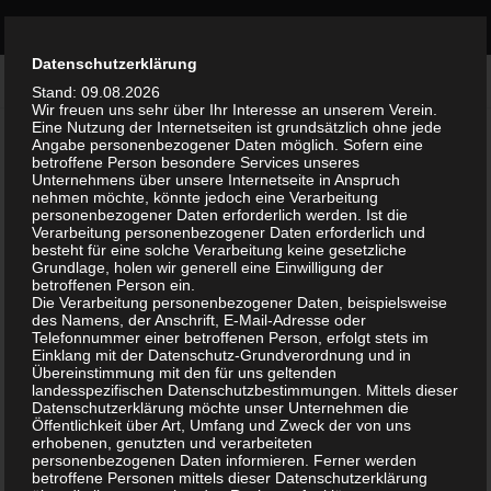
Bürgerinitiative Olvenstedt
Zum Inhalt springen
Durch die weitere Nutzung der Seite stimmst du der Verwendung
Datenschutzerklärung
AKTUELLES
Akzeptieren
0
von Cookies zu.
Weitere Informationen
Stand: 09.08.2026
Wir freuen uns sehr über Ihr Interesse an unserem Verein.
Eine Nutzung der Internetseiten ist grundsätzlich ohne jede
1. Olvenstedter Gesundheitstag am 8.6.2024
Angabe personenbezogener Daten möglich. Sofern eine
betroffene Person besondere Services unseres
Unternehmens über unsere Internetseite in Anspruch
VON
WALTER
·
26. MAI 2024
nehmen möchte, könnte jedoch eine Verarbeitung
personenbezogener Daten erforderlich werden. Ist die
1. Olvenstedter Gesundheitstag für Jung
Verarbeitung personenbezogener Daten erforderlich und
besteht für eine solche Verarbeitung keine gesetzliche
und Alt
Grundlage, holen wir generell eine Einwilligung der
betroffenen Person ein.
Die Verarbeitung personenbezogener Daten, beispielsweise
am 8.6.24 von 10 bis 14 Uhr
des Namens, der Anschrift, E-Mail-Adresse oder
Telefonnummer einer betroffenen Person, erfolgt stets im
Einklang mit der Datenschutz-Grundverordnung und in
Treffpunkt: Olven 1
Übereinstimmung mit den für uns geltenden
landesspezifischen Datenschutzbestimmungen. Mittels dieser
Datenschutzerklärung möchte unser Unternehmen die
Öffentlichkeit über Art, Umfang und Zweck der von uns
Die Vorbereitungen laufen schon einige Monate und wir sind
erhobenen, genutzten und verarbeiteten
davon überzeugt, es wird eine erfolgreiche Aktion.
personenbezogenen Daten informieren. Ferner werden
betroffene Personen mittels dieser Datenschutzerklärung
Anfang der Woche werden die Plakate und Handzettel eintreffen