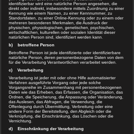
Teilen mit:
identifizierbar wird eine natürliche Person angesehen, die
direkt oder indirekt, insbesondere mittels Zuordnung zu einer
Drucken
E-Mail
Kennung wie einem Namen, zu einer Kennnummer, zu
Standortdaten, zu einer Online-Kennung oder zu einem oder
mehreren besonderen Merkmalen, die Ausdruck der
physischen, physiologischen, genetischen, psychischen,
Ähnliche Beiträge
wirtschaftlichen, kulturellen oder sozialen Identität dieser
natürlichen Person sind, identifiziert werden kann.
Protokollentwurf GWA -Treffen
GWA Neu Olvenstedt lädt ein
b) betroffene Person
vom 24.4.2024
am 24.4.2024
22. Mai 2024
5. April 2024
Betroffene Person ist jede identifizierte oder identifizierbare
In "Aktuelles"
In "Aktuelles"
natürliche Person, deren personenbezogene Daten von dem
für die Verarbeitung Verantwortlichen verarbeitet werden.
Protokollentwurf GWA-
c) Verarbeitung
SITZUNG 12.6.24
Verarbeitung ist jeder mit oder ohne Hilfe automatisierter
16. Juni 2024
Verfahren ausgeführte Vorgang oder jede solche
In "Aktuelles"
Vorgangsreihe im Zusammenhang mit personenbezogenen
Daten wie das Erheben, das Erfassen, die Organisation, das
Ordnen, die Speicherung, die Anpassung oder Veränderung,
das Auslesen, das Abfragen, die Verwendung, die
Offenlegung durch Übermittlung, Verbreitung oder eine
andere Form der Bereitstellung, den Abgleich oder die
Verknüpfung, die Einschränkung, das Löschen oder die
Vernichtung.
Schlagwörter:
Gesundheitstag
d) Einschränkung der Verarbeitung