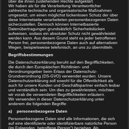
über die ihnen zustehenden Rechte aufgeklärt.
und verteilt. Am kommenden Mittwoch,
Wir haben als für die Verarbeitung Verantwortlicher
zahlreiche technische und organisatorische Maßnahmen
dem
29.5. ab
17
Uhr findet das nächste Vorbereitungstreffen im
umgesetzt, um einen möglichst lückenlosen Schutz der über
Klinikum Olvenstedt
statt. Infos zum Raum
diese Internetseite verarbeiteten personenbezogenen Daten
sicherzustellen. Dennoch können Internetbasierte
gibt es an der Information am Haupteingang. Im Rahmen des
Datenübertragungen grundsätzlich Sicherheitslücken
Treffens werden auch Plakate und Handzettel
aufweisen, sodass ein absoluter Schutz nicht gewährleistet
werden kann. Aus diesem Grund steht es jeder betroffenen
verteilt. Auch für kurzfristige Teilnehmer stehen noch Flächen zur
Person frei, personenbezogene Daten auch auf alternativen
Verfügung, eine kurze Info per Mail wäre nett,
um die
Wegen, beispielsweise telefonisch, an uns zu übermitteln.
entsprechende Fläche frei zuhalten.
Begriffsbestimmungen
Für Fragen und Hinweise stehe ich Ihnen gern unter 0179
Die Datenschutzerklärung beruht auf den Begrifflichkeiten,
die durch den Europäischen Richtlinien- und
1634263 zur Verfügung.
Verordnungsgeber beim Erlass der Datenschutz-
Zum Auf- und Abbau am 8.6. werden noch Helfer benötigt, diese
Grundverordnung (DS-GVO) verwendet wurden. Unsere
Datenschutzerklärung soll sowohl für die Öffentlichkeit als
können sich gern bei mir melden.
auch für unsere Kunden und Geschäftspartner einfach lesbar
Vielen Dank
im voraus.
und verständlich sein. Um dies zu gewährleisten, möchten
wir vorab die verwendeten Begrifflichkeiten erläutern.
mit freundlichen Grüßen
Wir verwenden in dieser Datenschutzerklärung unter
Matthias Gehrmann
anderem die folgenden Begriffe:
a) personenbezogene Daten
Personenbezogene Daten sind alle Informationen, die sich
auf eine identifizierte oder identifizierbare natürliche Person
(im Folgenden „betroffene Person") beziehen. Als