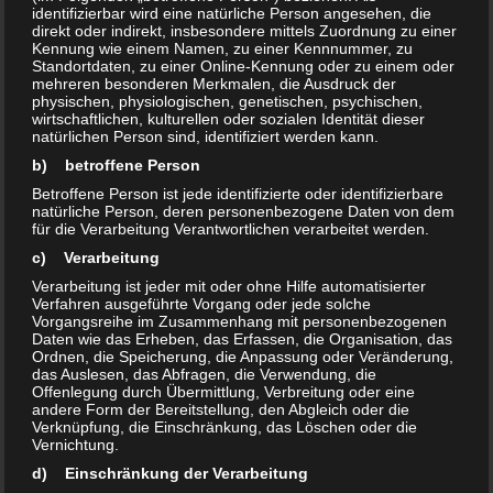
Gemeinschaftsschule St. Josef-Straße 83 Themen
identifizierbar wird eine natürliche Person angesehen, die
– Was bewegt die Menschen aktuell? –
direkt oder indirekt, insbesondere mittels Zuordnung zu einer
Kennung wie einem Namen, zu einer Kennnummer, zu
Informationen zur GWA Arbeit – Frühjahrsputz (
Standortdaten, zu einer Online-Kennung oder zu einem oder
geplante Aktionen...
mehreren besonderen Merkmalen, die Ausdruck der
physischen, physiologischen, genetischen, psychischen,
wirtschaftlichen, kulturellen oder sozialen Identität dieser
natürlichen Person sind, identifiziert werden kann.
AKTUELLES
23. JANUAR 2024
b) betroffene Person
0
Anfrage zum Infotag für Senioren
Betroffene Person ist jede identifizierte oder identifizierbare
natürliche Person, deren personenbezogene Daten von dem
und behinderte Menschen
für die Verarbeitung Verantwortlichen verarbeitet werden.
c) Verarbeitung
An alle Unternehmen, Institutionen und Vereine
Verarbeitung ist jeder mit oder ohne Hilfe automatisierter
im Bereich Gesundheit und mehr Anfrage betreffs
Verfahren ausgeführte Vorgang oder jede solche
Vorgangsreihe im Zusammenhang mit personenbezogenen
Teilnahme an einem Informationstag für Senioren
Daten wie das Erheben, das Erfassen, die Organisation, das
und behinderte Menschen Die GWA Neu
Ordnen, die Speicherung, die Anpassung oder Veränderung,
das Auslesen, das Abfragen, die Verwendung, die
Olvenstedt plant eine Veranstaltung, wo sich
Offenlegung durch Übermittlung, Verbreitung oder eine
Bürger über die...
andere Form der Bereitstellung, den Abgleich oder die
Verknüpfung, die Einschränkung, das Löschen oder die
Vernichtung.
d) Einschränkung der Verarbeitung
AKTUELLES
23. JANUAR 2024