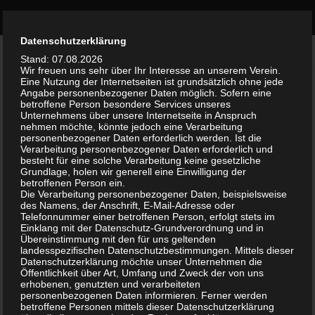
Bürgerinitiative Olvenstedt
Zum Inhalt springen
Durch die weitere Nutzung der Seite stimmst du der Verwendung
Datenschutzerklärung
KATEGORIE:
AKTUELLES
Akzeptieren
von Cookies zu.
Weitere Informationen
Stand: 07.08.2026
Wir freuen uns sehr über Ihr Interesse an unserem Verein.
Eine Nutzung der Internetseiten ist grundsätzlich ohne jede
AKTUELLES
10. MÄRZ 2024
Angabe personenbezogener Daten möglich. Sofern eine
0
betroffene Person besondere Services unseres
GWA Neu-Olvenstedt lädt ein am
Unternehmens über unsere Internetseite in Anspruch
nehmen möchte, könnte jedoch eine Verarbeitung
20.3.2024
personenbezogener Daten erforderlich werden. Ist die
Verarbeitung personenbezogener Daten erforderlich und
besteht für eine solche Verarbeitung keine gesetzliche
GWA Neu Olvenstedt lädt ein alle Bürgerinnen
Grundlage, holen wir generell eine Einwilligung der
und Bürger Mittwoch, den 20. März 2024
betroffenen Person ein.
Die Verarbeitung personenbezogener Daten, beispielsweise
Seniorenresidenz Bruno-Taut-Ring 150 ab 17 Uhr
des Namens, der Anschrift, E-Mail-Adresse oder
Einlass, Besichtigung der Einrichtung, Themen u.a.
Telefonnummer einer betroffenen Person, erfolgt stets im
Einklang mit der Datenschutz-Grundverordnung und in
– Frühjahrsputz, wo soll geputzt werden? –
Übereinstimmung mit den für uns geltenden
Veranstaltung...
landesspezifischen Datenschutzbestimmungen. Mittels dieser
Datenschutzerklärung möchte unser Unternehmen die
Öffentlichkeit über Art, Umfang und Zweck der von uns
erhobenen, genutzten und verarbeiteten
personenbezogenen Daten informieren. Ferner werden
AKTUELLES
26. FEBRUAR 2024
0
betroffene Personen mittels dieser Datenschutzerklärung