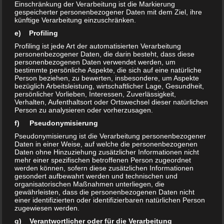
0
Einschränkung der Verarbeitung ist die Markierung
Neujahrsempfang am 31.1.2024
gespeicherter personenbezogener Daten mit dem Ziel, ihre
künftige Verarbeitung einzuschränken.
Einladung: „WACHSTUM!“ – Gemeinsamer
e) Profiling
Neujahrsempfang 2024 für Olvenstedt und
Profiling ist jede Art der automatisierten Verarbeitung
Nordwest +++ Mittwoch, 31. Januar 2024, ab
personenbezogener Daten, die darin besteht, dass diese
personenbezogenen Daten verwendet werden, um
17:30 +++ im Saal vom BVIK (Jugendwohncamp /
bestimmte persönliche Aspekte, die sich auf eine natürliche
Person beziehen, zu bewerten, insbesondere, um Aspekte
neben Sozialkaufhaus), Bruno-Taut-Ring 119,
bezüglich Arbeitsleistung, wirtschaftlicher Lage, Gesundheit,
39130 Magdeburg, barrierefreier
persönlicher Vorlieben, Interessen, Zuverlässigkeit,
Verhalten, Aufenthaltsort oder Ortswechsel dieser natürlichen
Veranstaltungsort. Herzliche Einladung:...
Person zu analysieren oder vorherzusagen.
f) Pseudonymisierung
Pseudonymisierung ist die Verarbeitung personenbezogener
AKTUELLES
23. JANUAR 2024
Daten in einer Weise, auf welche die personenbezogenen
0
Protokollentwurf GWA vom
Daten ohne Hinzuziehung zusätzlicher Informationen nicht
mehr einer spezifischen betroffenen Person zugeordnet
15.1.2024
werden können, sofern diese zusätzlichen Informationen
gesondert aufbewahrt werden und technischen und
organisatorischen Maßnahmen unterliegen, die
Protokollentwurf GWA- Zusammenkunft Neu
gewährleisten, dass die personenbezogenen Daten nicht
einer identifizierten oder identifizierbaren natürlichen Person
Olvenstedt am 15.1.2024 in der Seniorenresidenz
zugewiesen werden.
Magdeburg Bruno-Taut-Ring 150 Ab 17 Uhr
g) Verantwortlicher oder für die Verarbeitung