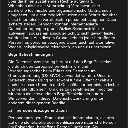
Protokollentwurf GWA Neu
über die ihnen zustehenden Rechte aufgeklärt.
Wir haben als für die Verarbeitung Verantwortlicher
Olvenstedt vom 21.2.2024
zahlreiche technische und organisatorische Maßnahmen
umgesetzt, um einen möglichst lückenlosen Schutz der über
diese Internetseite verarbeiteten personenbezogenen Daten
Protokollentwurf GWA Neu Olvenstedt vom
sicherzustellen. Dennoch können Internetbasierte
Datenübertragungen grundsätzlich Sicherheitslücken
Mittwoch, dem 21.02.2024 ab 17:30 Uhr Wilhelm
aufweisen, sodass ein absoluter Schutz nicht gewährleistet
Weitling-Gemeinschaftsschule Themen –
werden kann. Aus diesem Grund steht es jeder betroffenen
Person frei, personenbezogene Daten auch auf alternativen
Informationen zur GWA Arbeit – Frühjahrsputz –
Wegen, beispielsweise telefonisch, an uns zu übermitteln.
Geplante Aktionen bitte mitteilen zwecks
Begriffsbestimmungen
Unterstützung – Schulen u.a. Weitling-
Die Datenschutzerklärung beruht auf den Begrifflichkeiten,
Gemeinschaftsschule...
die durch den Europäischen Richtlinien- und
Verordnungsgeber beim Erlass der Datenschutz-
Grundverordnung (DS-GVO) verwendet wurden. Unsere
Datenschutzerklärung soll sowohl für die Öffentlichkeit als
AKTUELLES
12. FEBRUAR 2024
auch für unsere Kunden und Geschäftspartner einfach lesbar
0
und verständlich sein. Um dies zu gewährleisten, möchten
GWA Neu-Olvenstedt lädt ein am
wir vorab die verwendeten Begrifflichkeiten erläutern.
Wir verwenden in dieser Datenschutzerklärung unter
21.2.2024
anderem die folgenden Begriffe:
a) personenbezogene Daten
GWA Neu Olvenstedt lädt ein Mittwoch, den
Personenbezogene Daten sind alle Informationen, die sich
21.02.2024 ab 17:30 Uhr Wilhelm Weitling
auf eine identifizierte oder identifizierbare natürliche Person
(im Folgenden „betroffene Person") beziehen. Als