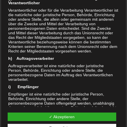
erfolgten Führungen durch die Einrichtung durch
Verantwortlicher
die Leiterin Frau Prübenau, Die Gäste konnten
Verantwortlicher oder für die Verarbeitung Verantwortlicher ist
die natürliche oder juristische Person, Behörde, Einrichtung
sich an einem Buffet stärken...
oder andere Stelle, die allein oder gemeinsam mit anderen
über die Zwecke und Mittel der Verarbeitung von
personenbezogenen Daten entscheidet. Sind die Zwecke
und Mittel dieser Verarbeitung durch das Unionsrecht oder
AKTUELLES
16. DEZEMBER 2023
das Recht der Mitgliedstaaten vorgegeben, so kann der
0
Verantwortliche beziehungsweise können die bestimmten
GWA-Neu-Olvenstedt lädt ein am
Kriterien seiner Benennung nach dem Unionsrecht oder dem
Recht der Mitgliedstaaten vorgesehen werden.
15.Januar 2024
h) Auftragsverarbeiter
Bitte beachten!!! Terminänderung GWA Neu
Auftragsverarbeiter ist eine natürliche oder juristische
Person, Behörde, Einrichtung oder andere Stelle, die
Olvenstedt und Seniorenresidenz laden zur
personenbezogene Daten im Auftrag des Verantwortlichen
Zusammenkunft mit Neujahrsempfang ein
verarbeitet.
Aktueller Termin Montag, den 15.Januar 2024
i) Empfänger
Seniorenresidenz Bruno-Taut-Ring 150 ab 17 Uhr
Empfänger ist eine natürliche oder juristische Person,
Behörde, Einrichtung oder andere Stelle, der
Einlass Besichtigung der Einrichtung, Gespräche
personenbezogene Daten offengelegt werden, unabhängig
mit Vertretern...
davon, ob es sich bei ihr um einen Dritten handelt oder nicht.
Behörden, die im Rahmen eines bestimmten
✓ Akzeptieren
Untersuchungsauftrags nach dem Unionsrecht oder dem
Recht der Mitgliedstaaten möglicherweise
AKTUELLES
3. DEZEMBER 2023
personenbezogene Daten erhalten, gelten jedoch nicht als