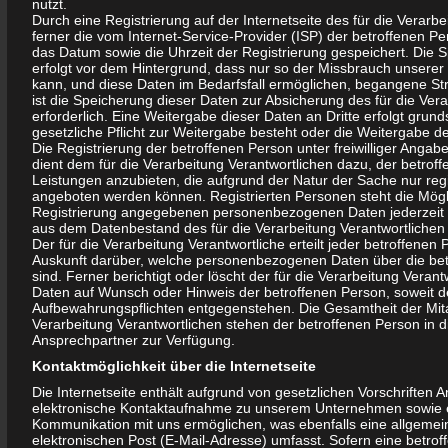
Guericke, WBG Post und Energie, der WBG MWG und weiterer
nutzt.
Durch eine Registrierung auf der Internetseite des für die Verarbe
Unternehmen und zahlreiche interessierte Einwohner.
ferner die vom Internet-Service-Provider (ISP) der betroffenen 
das Datum sowie die Uhrzeit der Registrierung gespeichert. Die 
Schwerpunkte der Veranstaltung waren die Vorstellung von
erfolgt vor dem Hintergrund, dass nur so der Missbrauch unserer
kann, und diese Daten im Bedarfsfall ermöglichen, begangene Str
weiteren Maßnahmen der aktuellen Quartiersvereinbarung und
ist die Speicherung dieser Daten zur Absicherung des für die Ver
Diskussion darüber
erforderlich. Eine Weitergabe dieser Daten an Dritte erfolgt grunds
gesetzliche Pflicht zur Weitergabe besteht oder die Weitergabe de
Die Registrierung der betroffenen Person unter freiwilliger Ang
Mit der angekündigten Teilnahme der Vorstände bzw. der
dient dem für die Verarbeitung Verantwortlichen dazu, der betrof
Geschäftsführer der WBG, der wobau und des Beigeordneten für
Leistungen anzubieten, die aufgrund der Natur der Sache nur regi
angeboten werden können. Registrierten Personen steht die Möglich
Stadtentwicklung, Bau und Verkehr der Stadt MD war auch das
Registrierung angegebenen personenbezogenen Daten jederzeit 
Interesse der Olvenstedter Bürgerinnen und Bürger an dieser
aus dem Datenbestand des für die Verarbeitung Verantwortlichen 
Der für die Verarbeitung Verantwortliche erteilt jeder betroffenen 
Veranstaltung groß.
Auskunft darüber, welche personenbezogenen Daten über die bet
Etliche Fragen der Bürgerinnen und Bürger konnten während der
sind. Ferner berichtigt oder löscht der für die Verarbeitung Vera
Daten auf Wunsch oder Hinweis der betroffenen Person, soweit d
Veranstaltung beantwortet werden. Die bisher nicht geklärten
Aufbewahrungspflichten entgegenstehen. Die Gesamtheit der Mitar
Fragen werden in nächster Zeit noch beantwortet.
Verarbeitung Verantwortlichen stehen der betroffenen Person i
Ansprechpartner zur Verfügung.
Der diesjährige Weihnachtsmarkt in Neu-Olvenstedt fand am
Kontaktmöglichkeit über die Internetseite
14.Dezember an der Düppler Mühle statt. Veranstalter ist der
Die Internetseite enthält aufgrund von gesetzlichen Vorschriften 
Mühlenverein.
elektronische Kontaktaufnahme zu unserem Unternehmen sowie e
Kommunikation mit uns ermöglichen, was ebenfalls eine allgeme
elektronischen Post (E-Mail-Adresse) umfasst. Sofern eine betrof
Für die Bewohner von Olvenstedt und Umgebung wünsche ich