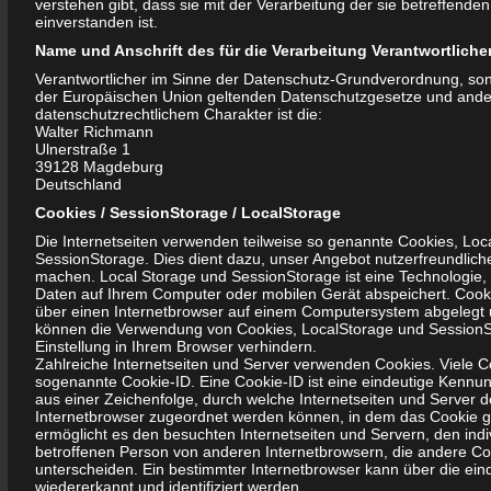
verstehen gibt, dass sie mit der Verarbeitung der sie betreffen
Resonanz und Mitwirkung durch Bürgerinnen und Bürger
einverstanden ist.
Neu-Olvenstedts zu erzielen,
Name und Anschrift des für die Verarbeitung Verantwortliche
Unsere Veranstaltungen wie zum Beispiel zu den Themen
Verantwortlicher im Sinne der Datenschutz-Grundverordnung, sons
„Stadtumbau“, „Quartiersvereinbarung“ fanden reges Interesse
der Europäischen Union geltenden Datenschutzgesetze und and
datenschutzrechtlichem Charakter ist die:
bei den Bürgerinnen und Bürger.
Walter Richmann
Gäste waren wie in den Vorjahren u.a. Mitarbeiter der
Ulnerstraße 1
39128 Magdeburg
Stadtverwaltung, der SWM, der Wobau MD GmbH und Mitglieder
Deutschland
der Vorstände der Wohnungsbaugenossenschaften.
Cookies / SessionStorage / LocalStorage
Die Internetseiten verwenden teilweise so genannte Cookies, Loc
Vielen Dank an unsere Partner, u.a. Landeshauptstadt MD, SWM,
SessionStorage. Dies dient dazu, unser Angebot nutzerfreundlicher
Wobau, Stadtsparkasse, WBG „Otto von Guericke“, „Post und
machen. Local Storage und SessionStorage ist eine Technologie, 
Daten auf Ihrem Computer oder mobilen Gerät abspeichert. Cooki
Energie“, „Stadtfeld“ für die finanzielle und materielle
über einen Internetbrowser auf einem Computersystem abgelegt 
Unterstützung
können die Verwendung von Cookies, LocalStorage und Session
Einstellung in Ihrem Browser verhindern.
Besonderer Dank gilt dem Bundestagsabgeordneter der SPD
Zahlreiche Internetseiten und Server verwenden Cookies. Viele C
sogenannte Cookie-ID. Eine Cookie-ID ist eine eindeutige Kennun
Herrn Lischka, der immer ein offenes Ohr für unsere Probleme
aus einer Zeichenfolge, durch welche Internetseiten und Server 
und für Vorschläge zur Gestaltung der Gemeinwesenarbeit im
Internetbrowser zugeordnet werden können, in dem das Cookie g
ermöglicht es den besuchten Internetseiten und Servern, den indi
Stadtteil hat. Seine Hilfe und Unterstützung möchten wir auch
betroffenen Person von anderen Internetbrowsern, die andere Coo
zukünftig nicht missen.
unterscheiden. Ein bestimmter Internetbrowser kann über die ein
wiedererkannt und identifiziert werden.