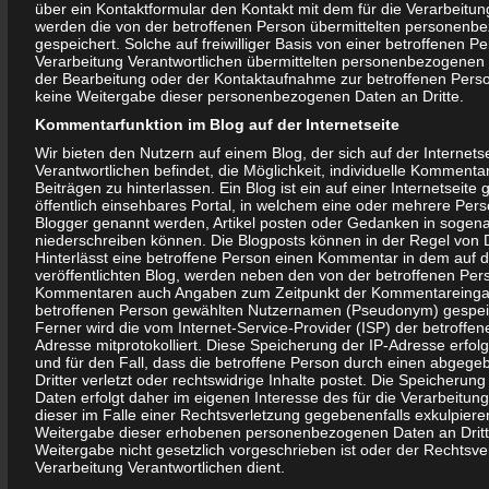
über ein Kontaktformular den Kontakt mit dem für die Verarbeitun
mir für die Zukunft eine Entwicklung, die Zusammenhalt und
werden die von der betroffenen Person übermittelten personenb
gespeichert. Solche auf freiwilliger Basis von einer betroffenen P
Zusammenarbeit untereinander fördert.
Verarbeitung Verantwortlichen übermittelten personenbezogenen
der Bearbeitung oder der Kontaktaufnahme zur betroffenen Person
Neben der Vereinsarbeit wird die GWA-Arbeit in Olvenstedt
keine Weitergabe dieser personenbezogenen Daten an Dritte.
immer wichtiger. Ich würde mich freuen, wenn sich zu den
Kommentarfunktion im Blog auf der Internetseite
regelmäßigen GWA-Versammlungen noch mehr Bürgerinnen
Wir bieten den Nutzern auf einem Blog, der sich auf der Internetse
und Bürger aktiv beteiligen würden
Verantwortlichen befindet, die Möglichkeit, individuelle Kommenta
Beiträgen zu hinterlassen. Ein Blog ist ein auf einer Internetseite 
Hinweise, Fragen und Anregungen für die GWA Arbeit
öffentlich einsehbares Portal, in welchem eine oder mehrere Per
nehme ich gern
Blogger genannt werden, Artikel posten oder Gedanken in sogen
niederschreiben können. Die Blogposts können in der Regel von 
unter 01791634263 oder 017631151432
Hinterlässt eine betroffene Person einen Kommentar in dem auf di
oder per Mail an bi-olvenstedt@gmx.de
veröffentlichten Blog, werden neben den von der betroffenen Per
Kommentaren auch Angaben zum Zeitpunkt der Kommentareinga
entgegen.
betroffenen Person gewählten Nutzernamen (Pseudonym) gespeich
Ferner wird die vom Internet-Service-Provider (ISP) der betroffe
Matthias Gehrmann
Adresse mitprotokolliert. Diese Speicherung der IP-Adresse erfol
und für den Fall, dass die betroffene Person durch einen abge
Dritter verletzt oder rechtswidrige Inhalte postet. Die Speicher
Daten erfolgt daher im eigenen Interesse des für die Verarbeitung
dieser im Falle einer Rechtsverletzung gegebenenfalls exkulpieren
Auswahl
Weitergabe dieser erhobenen personenbezogenen Daten an Dritte
Weitergabe nicht gesetzlich vorgeschrieben ist oder der Rechtsver
Verarbeitung Verantwortlichen dient.
Ereignisse und Höhepunkte des Jahres 2013