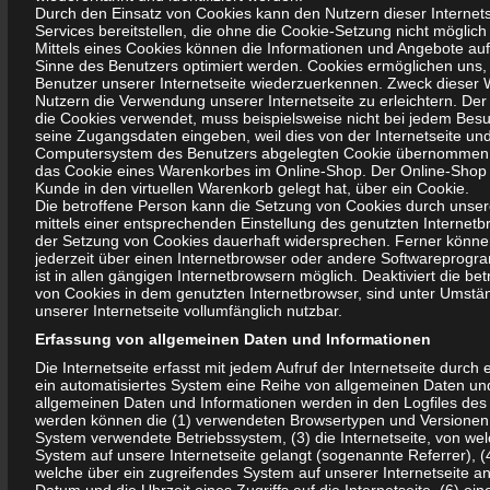
Durch den Einsatz von Cookies kann den Nutzern dieser Internets
Auch in diesem Jahr unterstützten wir den Aufruf des
Services bereitstellen, die ohne die Cookie-Setzung nicht möglich
Oberbürgermeisters zum Frühjahrsputz und organisierten
Mittels eines Cookies können die Informationen und Angebote auf 
Sinne des Benutzers optimiert werden. Cookies ermöglichen uns, 
Einsätze. Insgesamt beteiligten sich 18 Personen.
Benutzer unserer Internetseite wiederzuerkennen. Zweck dieser 
Nutzern die Verwendung unserer Internetseite zu erleichtern. Der 
Das diesjährige Sommerfest auf Marktplatz Olven 1 war wieder
die Cookies verwendet, muss beispielsweise nicht bei jedem Besuc
seine Zugangsdaten eingeben, weil dies von der Internetseite u
gut besucht.
Computersystem des Benutzers abgelegten Cookie übernommen wir
Dank für die Unterstützung durch unsere Sponsoren und für die
das Cookie eines Warenkorbes im Online-Shop. Der Online-Shop mer
Kunde in den virtuellen Warenkorb gelegt hat, über ein Cookie.
Teilnahme von anderen Einrichtungen und Vereinen. Viele tolle,
Die betroffene Person kann die Setzung von Cookies durch unsere 
meist kostenlose Angebote konnten unterbreitet werden. So war
mittels einer entsprechenden Einstellung des genutzten Internet
der Setzung von Cookies dauerhaft widersprechen. Ferner können
das Sportmobil vom Stadtsportbund, die Freiwillige Feuerwehr
jederzeit über einen Internetbrowser oder andere Softwareprogr
Olvenstedt, der Stand der Stadtsparkasse Magdeburg genauso
ist in allen gängigen Internetbrowsern möglich. Deaktiviert die be
von Cookies in dem genutzten Internetbrowser, sind unter Umstän
ein Magnet wie die Spielangebote vom ALSO Team der AQB oder
unserer Internetseite vollumfänglich nutzbar.
der Infostand mit Bastel- und Malangeboten vom
Erfassung von allgemeinen Daten und Informationen
Kinderschutzbund. Die Freizeiteinrichtung Weizengrund /
Die Internetseite erfasst mit jedem Aufruf der Internetseite durch
Weiberkiste war vor Ort und Herr Fischer mit seinen Elektroautos
ein automatisiertes System eine Reihe von allgemeinen Daten un
allgemeinen Daten und Informationen werden in den Logfiles des 
für Kinder rundeten das Angebot ab.
werden können die (1) verwendeten Browsertypen und Versionen,
Mit Kuni alias Bernd Kuhnert hatten wir für den ganzen Tag einen
System verwendete Betriebssystem, (3) die Internetseite, von wel
System auf unsere Internetseite gelangt (sogenannte Referrer), (
professionellen DJ der auch am Abend während der Auftritte der
welche über ein zugreifendes System auf unserer Internetseite a
Nachwuchsbands für gute Stimmung sorgte. Das Sommerfest