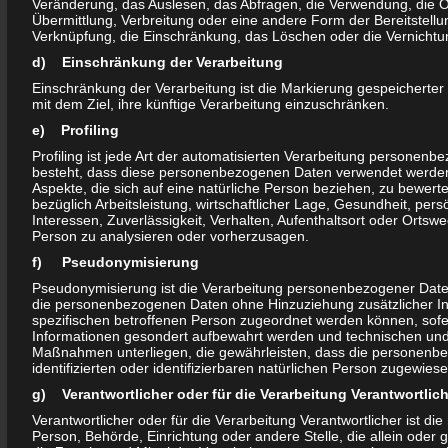
Stadtteil Magdeburg-Olvenstedt.
Veränderung, das Auslesen, das Abfragen, die Verwendung, die 
Übermittlung, Verbreitung oder eine andere Form der Bereitstellu
In vielen Fällen konnten wir helfen.
Verknüpfung, die Einschränkung, das Löschen oder die Vernichtu
Zu nennende Schwerpunkte waren die Suche nach Arbeits- und
d) Einschränkung der Verarbeitung
Ausbildungsplätzen, die korrekte Erarbeitung und Erstellung von
Einschränkung der Verarbeitung ist die Markierung gespeichert
Bewerbungsunterlagen, die telefonische, persönliche, bzw.
mit dem Ziel, ihre künftige Verarbeitung einzuschränken.
online-Kontaktaufnahme zu potentiellen Arbeitgebern und
e) Profiling
Ausbildungsbetrieben in der Region.
Profiling ist jede Art der automatisierten Verarbeitung personenb
Weitere Schwerpunkte waren unterstützende Hilfe beim
besteht, dass diese personenbezogenen Daten verwendet werden
Aspekte, die sich auf eine natürliche Person beziehen, zu bewer
Ausfüllen von Formularen und Anträgen, u.a. für das Arbeitsamt,
bezüglich Arbeitsleistung, wirtschaftlicher Lage, Gesundheit, persö
die Arge, die Familienkasse, SWM.
Interessen, Zuverlässigkeit, Verhalten, Aufenthaltsort oder Ortswe
Person zu analysieren oder vorherzusagen.
Parallel hierzu wurden mit den Bürgerinnen und Bürger vor allem
f) Pseudonymisierung
Gespräche über die Entwicklung unseres Stadtteils auf Grundlage
Pseudonymisierung ist die Verarbeitung personenbezogener Daten
der Quartiersvereinbarung bis 2020 für Neu-Olvenstedt, der
die personenbezogenen Daten ohne Hinzuziehung zusätzlicher In
vorliegenden Entwicklungskonzepte „Parkweg“, „Düppler Mühle“
spezifischen betroffenen Person zugeordnet werden können, sofe
Informationen gesondert aufbewahrt werden und technischen und
und des ISEK MD 2025 geführt.
Maßnahmen unterliegen, die gewährleisten, dass die personenbe
identifizierten oder identifizierbaren natürlichen Person zugewies
Der Bürgerstammtisch fand traditionsgemäß dienstags ab 18:00
g) Verantwortlicher oder für die Verarbeitung Verantwortlich
statt. Hier wurden zumeist aktuelle Themen und Anliegen der
Verantwortlicher oder für die Verarbeitung Verantwortlicher ist die 
Bürger besprochen und nach Lösungen gesucht.
Person, Behörde, Einrichtung oder andere Stelle, die allein ode