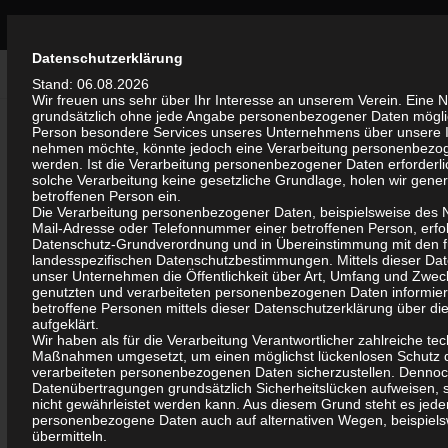
Bürgerinitiative Olvenstedt
Zum Inhalt springen
Durch die weitere Nutzung der Seite stimmst du der Verwendung von Coo
Datenschutzerklärung
AKTUELLES
/
ALLGEMEIN
Akzeptieren
0
Stand: 06.08.2026
Wir freuen uns sehr über Ihr Interesse an unserem Verein. Eine Nu
grundsätzlich ohne jede Angabe personenbezogener Daten möglic
Jahresrückblick 2013
Person besondere Services unseres Unternehmens über unsere In
nehmen möchte, könnte jedoch eine Verarbeitung personenbezoge
werden. Ist die Verarbeitung personenbezogener Daten erforderlic
VON
WALTER
·
8. JANUAR 2014
solche Verarbeitung keine gesetzliche Grundlage, holen wir genere
Jahresrückblick 2013
betroffenen Person ein.
Die Verarbeitung personenbezogener Daten, beispielsweise des N
Mail-Adresse oder Telefonnummer einer betroffenen Person, erfolg
Datenschutz-Grundverordnung und in Übereinstimmung mit den f
Auch das Jahr 2013 hatte für unseren Stadtteil „Neu-
landesspezifischen Datenschutzbestimmungen. Mittels dieser Da
Olvenstedt“ und für unseren Verein eine ganze Reihe von
unser Unternehmen die Öffentlichkeit über Art, Umfang und Zwec
genutzten und verarbeiteten personenbezogenen Daten informie
Höhepunkten und Veränderungen zu bieten.
betroffene Personen mittels dieser Datenschutzerklärung über d
aufgeklärt.
Sichtbare Veränderungen im Stadtteil entstanden durch
Wir haben als für die Verarbeitung Verantwortlicher zahlreiche te
Maßnahmen umgesetzt, um einen möglichst lückenlosen Schutz de
Neubebauung und Umbau, u.a. am Marktplatz Olven I, am
verarbeiteten personenbezogenen Daten sicherzustellen. Dennoc
Carl-Krayl-Ring, an der Olvenstedter Chaussee, auf dem
Datenübertragungen grundsätzlich Sicherheitslücken aufweisen, 
nicht gewährleistet werden kann. Aus diesem Grund steht es jeder
ehemaligen Elbhof, in der Hans-Grade-Straße.
personenbezogene Daten auch auf alternativen Wegen, beispielsw
Nicht zu vergessen die Sanierung der Uferzone des
übermitteln.