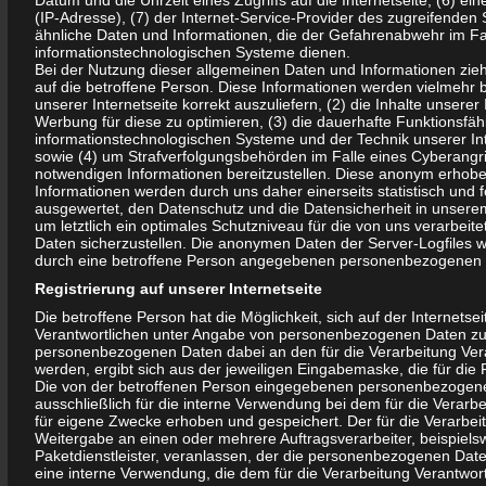
Datum und die Uhrzeit eines Zugriffs auf die Internetseite, (6) ein
(IP-Adresse), (7) der Internet-Service-Provider des zugreifenden
2013 war nach unserer Einschätzung ein voller Erfolg
ähnliche Daten und Informationen, die der Gefahrenabwehr im Fal
Wir bedanken uns bei Allen, die aktiv geholfen haben.
informationstechnologischen Systeme dienen.
Bei der Nutzung dieser allgemeinen Daten und Informationen zie
Dank für die Spende der Fraktion „Die Linke“ (500€).
auf die betroffene Person. Diese Informationen werden vielmehr be
Während des Festes wurden viele Gespräche mit Bürgerinnen
unserer Internetseite korrekt auszuliefern, (2) die Inhalte unserer 
Werbung für diese zu optimieren, (3) die dauerhafte Funktionsfäh
und Bürgern geführt.
informationstechnologischen Systeme und der Technik unserer Int
sowie (4) um Strafverfolgungsbehörden im Falle eines Cyberangrif
Mitglieder des Vereins arbeiten weiterhin erfolgreich in den GWA
notwendigen Informationen bereitzustellen. Diese anonym erhob
Informationen werden durch uns daher einerseits statistisch und f
Gruppen „Neu-Olvenstedt / Nordwest“, „Neu-Olvenstedt“ mit, so
ausgewertet, den Datenschutz und die Datensicherheit in unser
dass sich eine positive Zusammenarbeit mit anderen Vereinen
um letztlich ein optimales Schutzniveau für die von uns verarbe
Daten sicherzustellen. Die anonymen Daten der Server-Logfiles w
und Einrichtungen ergeben hat.
durch eine betroffene Person angegebenen personenbezogenen 
Am 9.August fand in der „Brücke Magdeburg“ gGmbH, Bruno-
Registrierung auf unserer Internetseite
Taut-Ring 178, die diesjährige Bürgerversammlung zur Thematik
Die betroffene Person hat die Möglichkeit, sich auf der Internetsei
Verantwortlichen unter Angabe von personenbezogenen Daten zu 
„Stadtumbau – Neu Olvenstedt – Quartiersvereinbarung“ statt.
personenbezogenen Daten dabei an den für die Verarbeitung Vera
werden, ergibt sich aus der jeweiligen Eingabemaske, die für die 
Begrüßen konnten wir Herrn Burkhard Lischka, MdB, Herrn Dr.
Die von der betroffenen Person eingegebenen personenbezogen
ausschließlich für die interne Verwendung bei dem für die Verarb
Dieter Scheidemann, Beigeordneter für Stadtentwicklung, Bau
für eigene Zwecke erhoben und gespeichert. Der für die Verarbei
und Verkehr der Stadt Magdeburg, Vertreter der
Weitergabe an einen oder mehrere Auftragsverarbeiter, beispiels
Paketdienstleister, veranlassen, der die personenbezogenen Daten
Wohnungsbaugesellschaft Magdeburg, der WBG Otto von
eine interne Verwendung, die dem für die Verarbeitung Verantwort