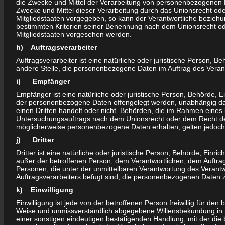
An einigen Samstagen und Sonntagen des Jahres wurden durch
die Zwecke und Mittel der Verarbeitung von personenbezogenen D
Zwecke und Mittel dieser Verarbeitung durch das Unionsrecht od
unsere ehrenamtlich tätigen Mitglieder Vorbereitungen auf die
Mitgliedstaaten vorgegeben, so kann der Verantwortliche bezieh
nächsten Höhepunkte und Verwaltungsarbeiten durchgeführt.
bestimmten Kriterien seiner Benennung nach dem Unionsrecht o
Mitgliedstaaten vorgesehen werden.
Vorstandssitzungen fanden regelmäßig statt.
h) Auftragsverarbeiter
Es wurden u.a. folgende Themen besprochen:
-Weiterführung des Bürgertreffs und des „Online
Auftragsverarbeiter ist eine natürliche oder juristische Person, B
andere Stelle, die personenbezogene Daten im Auftrag des Verant
Bewerbungsbüros“ im Bruno-Taut-Ring 101
i) Empfänger
-Vorbereitung der Jahreshöhepunkte, wie Frühjahrsputz,
Empfänger ist eine natürliche oder juristische Person, Behörde, E
Sommerfest, Weihnachtsfeier
der personenbezogene Daten offengelegt werden, unabhängig dav
-Stadtumbau „Neu-Olvenstedt“, Ursachen, Folgen,
einen Dritten handelt oder nicht. Behörden, die im Rahmen eines
Untersuchungsauftrags nach dem Unionsrecht oder dem Recht de
Mitgestaltungsmöglichkeiten
möglicherweise personenbezogene Daten erhalten, gelten jedoch 
-Mitgliederwerbung
j) Dritter
Durch unsere Internetpräsenz unter www.bürgerinitiative-
Dritter ist eine natürliche oder juristische Person, Behörde, Einri
außer der betroffenen Person, dem Verantwortlichen, dem Auftra
olvenstedt.de, ab Monat Oktober 2012 neu gestaltet,
Personen, die unter der unmittelbaren Verantwortung des Verantw
übersichtlicher und in ansprechendem layout haben wir versucht,
Auftragsverarbeiters befugt sind, die personenbezogenen Daten z
neue Kontakte zu den Olvenstedter Bürgerinnen und Bürgern zu
k) Einwilligung
finden.
Einwilligung ist jede von der betroffenen Person freiwillig für den 
Weise und unmissverständlich abgegebene Willensbekundung in 
einer sonstigen eindeutigen bestätigenden Handlung, mit der die 
Es geht uns auch weiterhin vor allem darum, eine größere