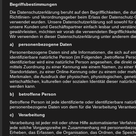
Sternsees.und eingeleitete Maßnahmen zur Rettung der
Begriffsbestimmungen
Düppler Mühle
Die Datenschutzerklärung beruht auf den Begrifflichkeiten, die d
Jeder kann sich bei einem Spaziergang durch unseren
Richtlinien- und Verordnungsgeber beim Erlass der Datenschut
verwendet wurden. Unsere Datenschutzerklärung soll sowohl für die
Stadtteil hiervon überzeugen.
unsere Kunden und Geschäftspartner einfach lesbar und verständ
gewährleisten, möchten wir vorab die verwendeten Begrifflichkeite
Wir verwenden in dieser Datenschutzerklärung unter anderem die 
Mit tiefer Bestürzung und Trauer erhielten wir die Nachricht, dass
unser hoch geschätztes Vereinsmitglied, Matthias Schiemann,
a) personenbezogene Daten
im Oktober verstorben ist.
Personenbezogene Daten sind alle Informationen, die sich auf eine
identifizierbare natürliche Person (im Folgenden „betroffene Pers
Unsere Anteilnahme gilt vor allem seinen Angehörigen.
identifizierbar wird eine natürliche Person angesehen, die direkt 
Lieber Matthias, wir werden Dich sehr vermissen!
mittels Zuordnung zu einer Kennung wie einem Namen, zu einer
Standortdaten, zu einer Online-Kennung oder zu einem oder me
Merkmalen, die Ausdruck der physischen, physiologischen, genet
Auch in diesem Jahr konnten wir bis auf wenige Ausnahmen
wirtschaftlichen, kulturellen oder sozialen Identität dieser natürlich
gewährleisten, dass der Bürgertreff im Bruno-Taut-Ring 101 für
werden kann.
die Olvenstedter Bürgerinnen und Bürger geöffnet war.
b) betroffene Person
Ehrenamtlich tätige Mitglieder des Vereins, besonders zu nennen
Betroffene Person ist jede identifizierte oder identifizierbare natü
personenbezogene Daten von dem für die Verarbeitung Verantwort
sind Frau Ines Gehrmann, Frau Mandy Gehrmann, Herr Michael
Otto und Frau Kornelia Jesse kümmerten sich während der
c) Verarbeitung
Öffnungszeiten im Bürgertreff um Anliegen, Sorgen und
Verarbeitung ist jeder mit oder ohne Hilfe automatisierter Verfah
jede solche Vorgangsreihe im Zusammenhang mit personenbezo
Probleme von Bürgerinnen und Bürger, vornehmlich aus dem
Erheben, das Erfassen, die Organisation, das Ordnen, die Speic