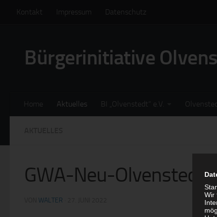
Kontakt
Impressum
Datenschutz
Zum Inhalt springen
Bürgerinitiative Olven
Home
Aktuelles
BI „Olvenstedt“ e.V.
Olvenste
AKTUELLES
GWA-Neu-Olvenstedt läd
Dat
Sta
Wir
VON
WALTER
·
27. JUNI 2022
Int
mög