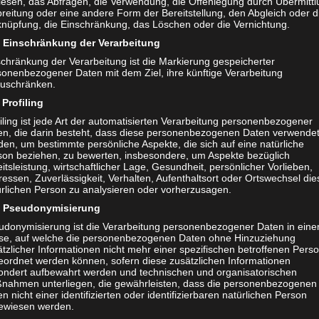
lesen, das Abfragen, die Verwendung, die Offenlegung durch Übermittl
reitung oder eine andere Form der Bereitstellung, den Abgleich oder d
knüpfung, die Einschränkung, das Löschen oder die Vernichtung.
Einschränkung der Verarbeitung
e.V.,
schränkung der Verarbeitung ist die Markierung gespeicherter
sonenbezogener Daten mit dem Ziel, ihre künftige Verarbeitung
zuschränken.
Profiling
itiative-olvenstedt.de
iling ist jede Art der automatisierten Verarbeitung personenbezogener
en, die darin besteht, dass diese personenbezogenen Daten verwende
en, um bestimmte persönliche Aspekte, die sich auf eine natürliche
son beziehen, zu bewerten, insbesondere, um Aspekte bezüglich
itsleistung, wirtschaftlicher Lage, Gesundheit, persönlicher Vorlieben,
ressen, Zuverlässigkeit, Verhalten, Aufenthaltsort oder Ortswechsel die
ürlichen Person zu analysieren oder vorherzusagen.
Pseudonymisierung
udonymisierung ist die Verarbeitung personenbezogener Daten in eine
se, auf welche die personenbezogenen Daten ohne Hinzuziehung
tzlicher Informationen nicht mehr einer spezifischen betroffenen Pers
-Olvenstedt“ lädt ein am
GWA Neu-Olvenstedt lädt ein am 8.6.2022
eordnet werden können, sofern diese zusätzlichen Informationen
0Uhr
17:30
ondert aufbewahrt werden und technischen und organisatorischen
26. Mai 2022
nahmen unterliegen, die gewährleisten, dass die personenbezogenen
In "Aktuelles"
n nicht einer identifizierten oder identifizierbaren natürlichen Person
ewiesen werden.