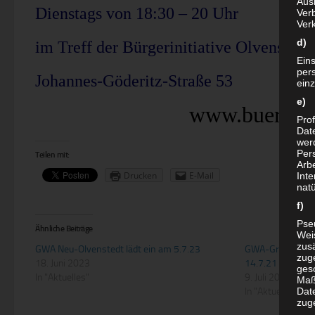
Aus
Dienstags von 18:30 – 20 Uhr
Verb
Ver
d) 
im Treff der Bürgerinitiative Olvenstedt 
Ein
per
Johannes-Göderitz-Straße 53
ein
e) 
www.buergerin
Prof
Dat
werd
Per
Teilen mit:
Arbe
Drucken
E-Mail
Inte
nat
f) 
Pse
Ähnliche Beiträge
Wei
zusä
GWA Neu-Olvenstedt lädt ein am 5.7.23
GWA-Gruppe „Neu
zug
18. Juni 2023
14.7.21 ab 17:3
ges
In "Aktuelles"
9. Juli 2021
Maß
In "Aktuelles"
Date
zug