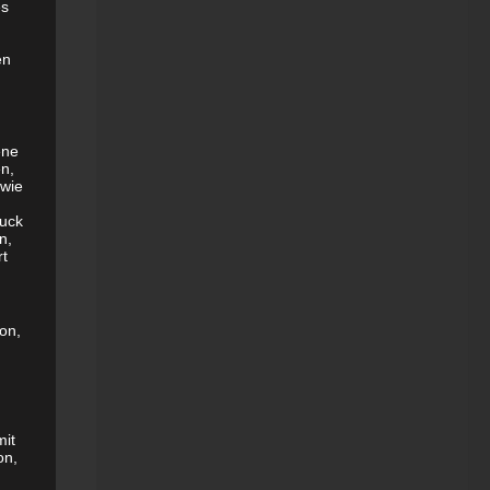
es
en
ene
en,
 wie
uck
n,
rt
son,
mit
on,