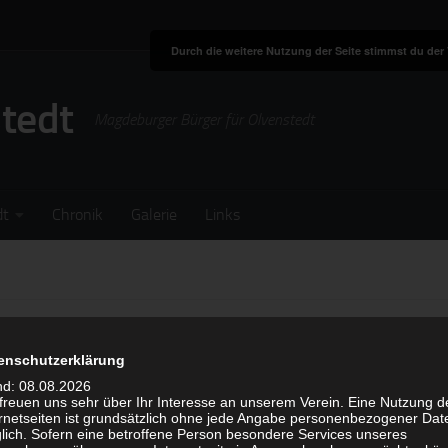
Durch die weitere Nutzung der Seite stimmst du de
stedt
Magdeburger Bürger für Olvenstedt
dt
Chronik
Galerie
Links
t ein am 13.Juli 2022
enschutzerklärung
nd: 08.08.2026
 freuen uns sehr über Ihr Interesse an unserem Verein. Eine Nutzung d
ernetseiten ist grundsätzlich ohne jede Angabe personenbezogener Dat
lich. Sofern eine betroffene Person besondere Services unseres