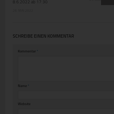
8.6.2022 ab 17:30
Vera
die
26. MAI 2022
k) 
Einw
Fal
Wil
best
SCHREIBE EINEN KOMMENTAR
sie
einv
Nam
Kommentar
*
Ver
Mit
and
Wal
Uln
391
Deu
Coo
Name
*
Die
und
effe
Website
Tec
Ger
Int