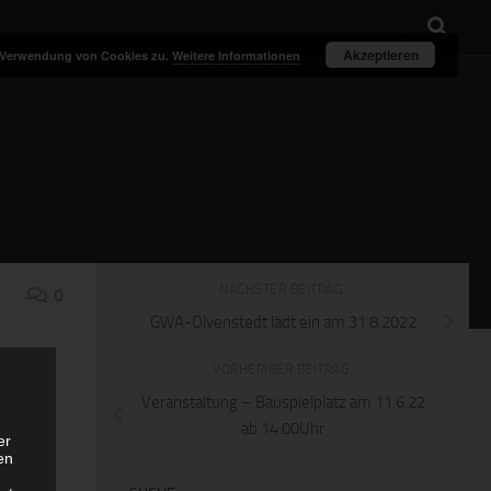
Akzeptieren
r Verwendung von Cookies zu.
Weitere Informationen
NÄCHSTER BEITRAG
0
GWA-Olvenstedt lädt ein am 31.8.2022
VORHERIGER BEITRAG
Veranstaltung – Bauspielplatz am 11.6.22
ab 14:00Uhr
er
en