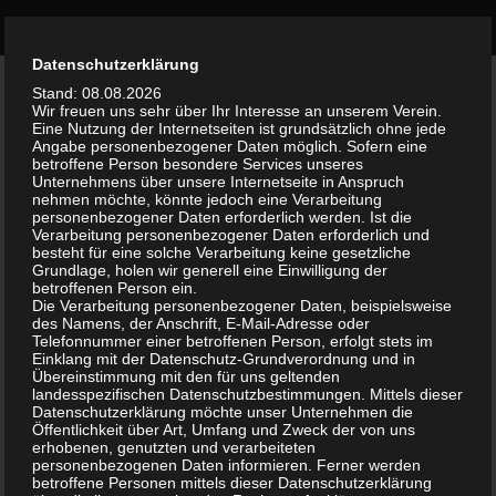
Bürgerinitiative Olvenstedt
Zum Inhalt springen
Durch die weitere Nutzung der Seite stimmst du der Verwendung
Datenschutzerklärung
VERSCHLAGWORTET:
SOMMERFEST 2019
Akzeptieren
von Cookies zu.
Weitere Informationen
Stand: 08.08.2026
Wir freuen uns sehr über Ihr Interesse an unserem Verein.
Eine Nutzung der Internetseiten ist grundsätzlich ohne jede
AKTUELLES
/
TERMINE
5. AUGUST 2019
Angabe personenbezogener Daten möglich. Sofern eine
0
betroffene Person besondere Services unseres
Aktuell – Olvenstedter Sommerfest
Unternehmens über unsere Internetseite in Anspruch
nehmen möchte, könnte jedoch eine Verarbeitung
2019 am 31.8. auf Olven 1
personenbezogener Daten erforderlich werden. Ist die
Verarbeitung personenbezogener Daten erforderlich und
besteht für eine solche Verarbeitung keine gesetzliche
Werte MitbürgerInnen, werte Gäste! Das
Grundlage, holen wir generell eine Einwilligung der
diesjährige Sommerfest in Olvenstedt findet am
betroffenen Person ein.
Die Verarbeitung personenbezogener Daten, beispielsweise
31.August 2019 von 13:00 bis 22:00Uhr auf
des Namens, der Anschrift, E-Mail-Adresse oder
Marktplatz Olven1 statt. Veranstalter: GWA
Telefonnummer einer betroffenen Person, erfolgt stets im
Einklang mit der Datenschutz-Grundverordnung und in
„Neu-Olvenstedt“ und Bürgerinitiative
Übereinstimmung mit den für uns geltenden
„Olvenstedt“ e.V. Auszüge aus dem Programm: Ab
landesspezifischen Datenschutzbestimmungen. Mittels dieser
Datenschutzerklärung möchte unser Unternehmen die
13:00Uhr ...
Öffentlichkeit über Art, Umfang und Zweck der von uns
erhobenen, genutzten und verarbeiteten
personenbezogenen Daten informieren. Ferner werden
betroffene Personen mittels dieser Datenschutzerklärung