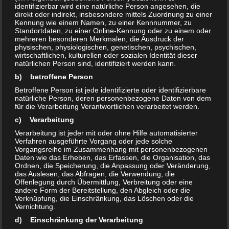
19.08.2017 von 11:00 bis 22:00Uhr auf
identifizierbar wird eine natürliche Person angesehen, die
Marktplatz Olven 1 (Wer kann sich erinnern? Fast
direkt oder indirekt, insbesondere mittels Zuordnung zu einer
Kennung wie einem Namen, zu einer Kennnummer, zu
genau vor 20Jahren, am 13.9.1997, haben wir...
Standortdaten, zu einer Online-Kennung oder zu einem oder
mehreren besonderen Merkmalen, die Ausdruck der
physischen, physiologischen, genetischen, psychischen,
wirtschaftlichen, kulturellen oder sozialen Identität dieser
AKTUELLES
24. JULI 2014
natürlichen Person sind, identifiziert werden kann.
0
OLVENSTEDTER SOMMERFEST
b) betroffene Person
2014 am 30.8.2014 auf Marktplatz
Betroffene Person ist jede identifizierte oder identifizierbare
natürliche Person, deren personenbezogene Daten von dem
für die Verarbeitung Verantwortlichen verarbeitet werden.
„OLVEN I“
c) Verarbeitung
WOHIN AM 30.AUGUST? zum OLVENSTEDTER
Verarbeitung ist jeder mit oder ohne Hilfe automatisierter
Verfahren ausgeführte Vorgang oder jede solche
SOMMERFEST auf Olven 1 ab 11:00Uhr WERTE
Vorgangsreihe im Zusammenhang mit personenbezogenen
OLVENSTEDTERINNEN UND OLVENSTEDTER,
Daten wie das Erheben, das Erfassen, die Organisation, das
Ordnen, die Speicherung, die Anpassung oder Veränderung,
WERTE GÄSTE UNSERES STADTTEILS! Zum
das Auslesen, das Abfragen, die Verwendung, die
diesjährigen Olvenstedter Sommerfest auf
Offenlegung durch Übermittlung, Verbreitung oder eine
andere Form der Bereitstellung, den Abgleich oder die
unserem Marktplatz OlvenI, das von der GWA Neu
Verknüpfung, die Einschränkung, das Löschen oder die
Olvenstedt und...
Vernichtung.
d) Einschränkung der Verarbeitung