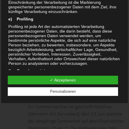
Einschränkung der Verarbeitung ist die Markierung
TERMINE
10. JULI 2013
gespeicherter personenbezogener Daten mit dem Ziel, ihre
1
künftige Verarbeitung einzuschränken.
Programm Sommerfest am
e) Profiling
31.08.2013 – Markt Olven1
Profiling ist jede Art der automatisierten Verarbeitung
personenbezogener Daten, die darin besteht, dass diese
Programm Sommerfest am 31.08.2013 – Markt
personenbezogenen Daten verwendet werden, um
bestimmte persönliche Aspekte, die sich auf eine natürliche
Olven1 (aktualisiert am 16.August) ab 9 Uhr
Person beziehen, zu bewerten, insbesondere, um Aspekte
bezüglich Arbeitsleistung, wirtschaftlicher Lage, Gesundheit,
„Tauchen“ im Sternsee
persönlicher Vorlieben, Interessen, Zuverlässigkeit,
(Berufsfeuerwehr und Anglerverein MD)...
Verhalten, Aufenthaltsort oder Ortswechsel dieser natürlichen
Person zu analysieren oder vorherzusagen.
f) Pseudonymisierung
AKTUELLES
30. JUNI 2012
Pseudonymisierung ist die Verarbeitung personenbezogener
✓ Akzeptieren
0
Daten in einer Weise, auf welche die personenbezogenen
Bericht vom Sommerfest 2012 auf
Daten ohne Hinzuziehung zusätzlicher Informationen nicht
Personalisieren
mehr einer spezifischen betroffenen Person zugeordnet
OLVEN 1
werden können, sofern diese zusätzlichen Informationen
gesondert aufbewahrt werden und technischen und
organisatorischen Maßnahmen unterliegen, die
Ein Sommermärchen ist geschafft Matthias
gewährleisten, dass die personenbezogenen Daten nicht
Gehrmann Am Sonnabend, dem 23. Juni startete
einer identifizierten oder identifizierbaren natürlichen Person
zugewiesen werden.
das diesjährige Sommerfest auf dem Olvenstedter
g) Verantwortlicher oder für die Verarbeitung
Marktplatz „Olven 1“. Die Vorbereitungen dafür