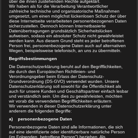
Olvenstedter Sommerfest 2018 am
über die ihnen zustehenden Rechte aufgeklärt.
Wir haben als für die Verarbeitung Verantwortlicher
25.8. ab 11:00Uhr
zahlreiche technische und organisatorische Maßnahmen
umgesetzt, um einen möglichst lückenlosen Schutz der über
diese Internetseite verarbeiteten personenbezogenen Daten
Werte MitbürgerInnen, werte Gäste! Das
sicherzustellen. Dennoch können Internetbasierte
Datenübertragungen grundsätzlich Sicherheitslücken
diesjährige Sommerfest in Olvenstedt findet am
aufweisen, sodass ein absoluter Schutz nicht gewährleistet
25.August von 11:00 bis 22:00Uhr auf Marktplatz
werden kann. Aus diesem Grund steht es jeder betroffenen
Person frei, personenbezogene Daten auch auf alternativen
Olven1 statt. Auszüge aus dem Programm: Ab
Wegen, beispielsweise telefonisch, an uns zu übermitteln.
11:00 – Musik und Informationen mit
Begriffsbestimmungen
Schülerradio der Gemeinschaftsschule...
Die Datenschutzerklärung beruht auf den Begrifflichkeiten,
die durch den Europäischen Richtlinien- und
Verordnungsgeber beim Erlass der Datenschutz-
Grundverordnung (DS-GVO) verwendet wurden. Unsere
AKTUELLES
/
TERMINE
23. JULI 2017
Datenschutzerklärung soll sowohl für die Öffentlichkeit als
0
„OLVENSTEDTER SOMMERFEST
auch für unsere Kunden und Geschäftspartner einfach lesbar
und verständlich sein. Um dies zu gewährleisten, möchten
wir vorab die verwendeten Begrifflichkeiten erläutern.
2017“ am 19.8. auf OLVEN1
Wir verwenden in dieser Datenschutzerklärung unter
anderem die folgenden Begriffe:
GWA-Gruppe „Neu-Olvenstedt“ und
a) personenbezogene Daten
„Bürgerinitiative Olvenstedt“ e.V. laden ein
Personenbezogene Daten sind alle Informationen, die sich
Olvenstedter Sommerfest 2017 am Samstag,
auf eine identifizierte oder identifizierbare natürliche Person
(im Folgenden „betroffene Person") beziehen. Als