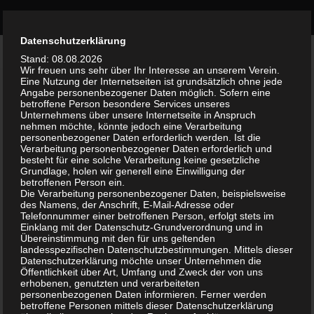
Bürgerinitiative Olvenstedt
Zum Inhalt springen
Durch die weitere Nutzung der Seite stimmst du der Verwendung
Datenschutzerklärung
VERSCHLAGWORTET:
SOMMERFEST
Akzeptieren
von Cookies zu.
Weitere Informationen
Stand: 08.08.2026
Wir freuen uns sehr über Ihr Interesse an unserem Verein.
Eine Nutzung der Internetseiten ist grundsätzlich ohne jede
AKTUELLES
2. AUGUST 2023
Angabe personenbezogener Daten möglich. Sofern eine
0
betroffene Person besondere Services unseres
Sommerfest 2023 am 26.8. auf
Unternehmens über unsere Internetseite in Anspruch
nehmen möchte, könnte jedoch eine Verarbeitung
Olven1
personenbezogener Daten erforderlich werden. Ist die
Verarbeitung personenbezogener Daten erforderlich und
besteht für eine solche Verarbeitung keine gesetzliche
Aktuelle Informationen zum Sommerfest 2023 In
Grundlage, holen wir generell eine Einwilligung der
wenigen Tagen, am 26.8., findet das diesjährige
betroffenen Person ein.
Die Verarbeitung personenbezogener Daten, beispielsweise
Olvenstedter Sommerfest auf Olven 1 statt.
des Namens, der Anschrift, E-Mail-Adresse oder
Plakate und Flyer sind ausreichend vorhanden.
Telefonnummer einer betroffenen Person, erfolgt stets im
Einklang mit der Datenschutz-Grundverordnung und in
Diese können dienstags ab 18:30 Uhr oder nach
Übereinstimmung mit den für uns geltenden
Vereinbarung...
landesspezifischen Datenschutzbestimmungen. Mittels dieser
Datenschutzerklärung möchte unser Unternehmen die
Öffentlichkeit über Art, Umfang und Zweck der von uns
erhobenen, genutzten und verarbeiteten
personenbezogenen Daten informieren. Ferner werden
AKTUELLES
/
ALLGEMEIN
/
TERMINE
28. JULI 2018
0
betroffene Personen mittels dieser Datenschutzerklärung