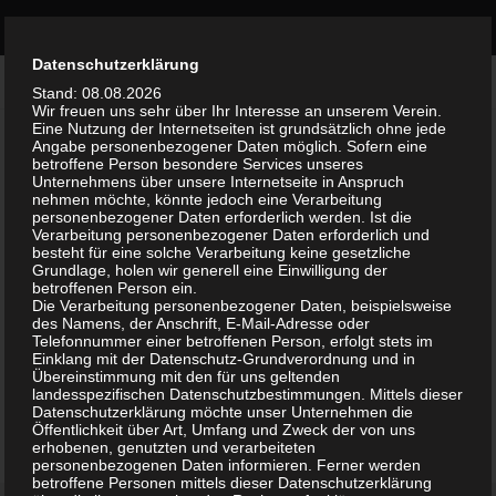
Bürgerinitiative Olvenstedt
Zum Inhalt springen
Durch die weitere Nutzung der Seite stimmst du der Verwendung
Datenschutzerklärung
VERSCHLAGWORTET:
ADVENTSMARKT
Akzeptieren
von Cookies zu.
Weitere Informationen
Stand: 08.08.2026
Wir freuen uns sehr über Ihr Interesse an unserem Verein.
Eine Nutzung der Internetseiten ist grundsätzlich ohne jede
AKTUELLES
3. DEZEMBER 2023
Angabe personenbezogener Daten möglich. Sofern eine
0
betroffene Person besondere Services unseres
Adventsmarkt am 9.12.2023
Unternehmens über unsere Internetseite in Anspruch
nehmen möchte, könnte jedoch eine Verarbeitung
personenbezogener Daten erforderlich werden. Ist die
EINLADUNG ZUM ADVENTSMARKT Wir freuen
Verarbeitung personenbezogener Daten erforderlich und
uns auf Ihren Besuch und wünschen viel
besteht für eine solche Verarbeitung keine gesetzliche
Grundlage, holen wir generell eine Einwilligung der
Vergnügen! Seniorenresidenz Magdeburg Bruno-
betroffenen Person ein.
Taut-Ring 150 39130 Magdeburg
Die Verarbeitung personenbezogener Daten, beispielsweise
des Namens, der Anschrift, E-Mail-Adresse oder
www.compassio.de Wann: Samstag, 09.12.2023 |
Telefonnummer einer betroffenen Person, erfolgt stets im
14 – 19 Uhr Wo: Seniorenresidenz Magdeburg
Einklang mit der Datenschutz-Grundverordnung und in
Übereinstimmung mit den für uns geltenden
Eintritt: 5,00...
landesspezifischen Datenschutzbestimmungen. Mittels dieser
Datenschutzerklärung möchte unser Unternehmen die
Öffentlichkeit über Art, Umfang und Zweck der von uns
erhobenen, genutzten und verarbeiteten
personenbezogenen Daten informieren. Ferner werden
betroffene Personen mittels dieser Datenschutzerklärung