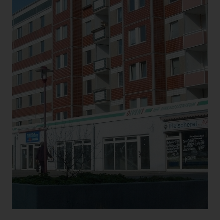
Internetseite nutzerfreundlichere Services bereitstellen, die
ohne die Cookie-Setzung nicht möglich wären.
Mittels eines Cookies können die Informationen und
Angebote auf unserer Internetseite im Sinne des Benutzers
optimiert werden. Cookies ermöglichen uns, wie bereits
erwähnt, die Benutzer unserer Internetseite
wiederzuerkennen. Zweck dieser Wiedererkennung ist es,
den Nutzern die Verwendung unserer Internetseite zu
erleichtern. Der Benutzer einer Internetseite, die Cookies
verwendet, muss beispielsweise nicht bei jedem Besuch der
Internetseite erneut seine Zugangsdaten eingeben, weil dies
von der Internetseite und dem auf dem Computersystem des
Benutzers abgelegten Cookie übernommen wird. Ein
weiteres Beispiel ist das Cookie eines Warenkorbes im
Online-Shop. Der Online-Shop merkt sich die Artikel, die ein
Kunde in den virtuellen Warenkorb gelegt hat, über ein
Cookie.
Die betroffene Person kann die Setzung von Cookies durch
unsere Internetseite jederzeit mittels einer entsprechenden
Einstellung des genutzten Internetbrowsers verhindern und
damit der Setzung von Cookies dauerhaft widersprechen.
Ferner können bereits gesetzte Cookies jederzeit über einen
Internetbrowser oder andere Softwareprogramme gelöscht
werden. Dies ist in allen gängigen Internetbrowsern möglich.
Deaktiviert die betroffene Person die Setzung von Cookies in
dem genutzten Internetbrowser, sind unter Umständen nicht
alle Funktionen unserer Internetseite vollumfänglich nutzbar.