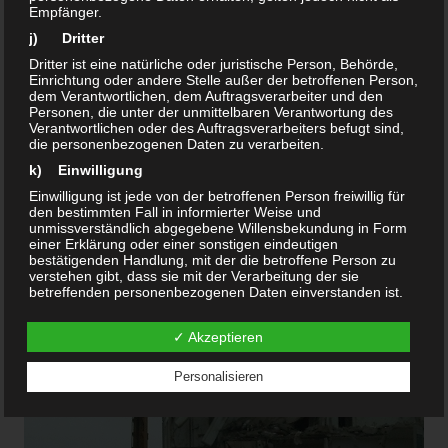
Empfänger.
j) Dritter
Dritter ist eine natürliche oder juristische Person, Behörde,
Einrichtung oder andere Stelle außer der betroffenen Person,
dem Verantwortlichen, dem Auftragsverarbeiter und den
Personen, die unter der unmittelbaren Verantwortung des
Verantwortlichen oder des Auftragsverarbeiters befugt sind,
die personenbezogenen Daten zu verarbeiten.
k) Einwilligung
Einwilligung ist jede von der betroffenen Person freiwillig für
den bestimmten Fall in informierter Weise und
unmissverständlich abgegebene Willensbekundung in Form
einer Erklärung oder einer sonstigen eindeutigen
bestätigenden Handlung, mit der die betroffene Person zu
verstehen gibt, dass sie mit der Verarbeitung der sie
betreffenden personenbezogenen Daten einverstanden ist.
Name und Anschrift des für die Verarbeitung
Verantwortlichen
✓ Akzeptieren
Verantwortlicher im Sinne der Datenschutz-
Grundverordnung, sonstiger in den Mitgliedstaaten der
Personalisieren
Europäischen Union geltenden Datenschutzgesetze und
anderer Bestimmungen mit datenschutzrechtlichem
Charakter ist die:
Walter Richmann