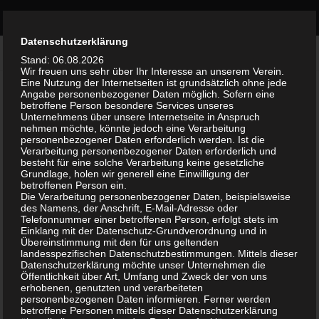
Bürgerinitiative Olvenstedt
Zum Inhalt springen
Durch die weitere Nutzung der Seite stimmst du der Verwendung
Datenschutzerklärung
GALERIE
Akzeptieren
von Cookies zu.
Weitere Informationen
Stand: 06.08.2026
Wir freuen uns sehr über Ihr Interesse an unserem Verein.
Eine Nutzung der Internetseiten ist grundsätzlich ohne jede
Angabe personenbezogener Daten möglich. Sofern eine
betroffene Person besondere Services unseres
OLVENSTEDT
»
OLVENSTEDT NACH 2000
Unternehmens über unsere Internetseite in Anspruch
nehmen möchte, könnte jedoch eine Verarbeitung
personenbezogener Daten erforderlich werden. Ist die
Verarbeitung personenbezogener Daten erforderlich und
besteht für eine solche Verarbeitung keine gesetzliche
Grundlage, holen wir generell eine Einwilligung der
betroffenen Person ein.
Die Verarbeitung personenbezogener Daten, beispielsweise
des Namens, der Anschrift, E-Mail-Adresse oder
Telefonnummer einer betroffenen Person, erfolgt stets im
Einklang mit der Datenschutz-Grundverordnung und in
Übereinstimmung mit den für uns geltenden
landesspezifischen Datenschutzbestimmungen. Mittels dieser
Datenschutzerklärung möchte unser Unternehmen die
Öffentlichkeit über Art, Umfang und Zweck der von uns
erhobenen, genutzten und verarbeiteten
personenbezogenen Daten informieren. Ferner werden
betroffene Personen mittels dieser Datenschutzerklärung