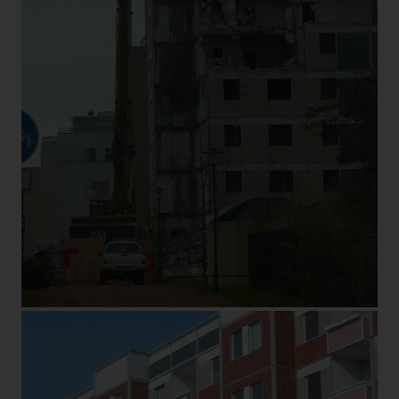
Ulnerstraße 1
39128 Magdeburg
Deutschland
Cookies / SessionStorage / LocalStorage
Die Internetseiten verwenden teilweise so genannte Cookies,
LocalStorage und SessionStorage. Dies dient dazu, unser
Angebot nutzerfreundlicher, effektiver und sicherer zu
machen. Local Storage und SessionStorage ist eine
Technologie, mit welcher ihr Browser Daten auf Ihrem
Computer oder mobilen Gerät abspeichert. Cookies sind
Textdateien, welche über einen Internetbrowser auf einem
Computersystem abgelegt und gespeichert werden. Sie
können die Verwendung von Cookies, LocalStorage und
SessionStorage durch entsprechende Einstellung in Ihrem
Browser verhindern.
Zahlreiche Internetseiten und Server verwenden Cookies.
Viele Cookies enthalten eine sogenannte Cookie-ID. Eine
Cookie-ID ist eine eindeutige Kennung des Cookies. Sie
besteht aus einer Zeichenfolge, durch welche Internetseiten
und Server dem konkreten Internetbrowser zugeordnet
werden können, in dem das Cookie gespeichert wurde. Dies
ermöglicht es den besuchten Internetseiten und Servern, den
individuellen Browser der betroffenen Person von anderen
Internetbrowsern, die andere Cookies enthalten, zu
unterscheiden. Ein bestimmter Internetbrowser kann über die
eindeutige Cookie-ID wiedererkannt und identifiziert werden.
Durch den Einsatz von Cookies kann den Nutzern dieser